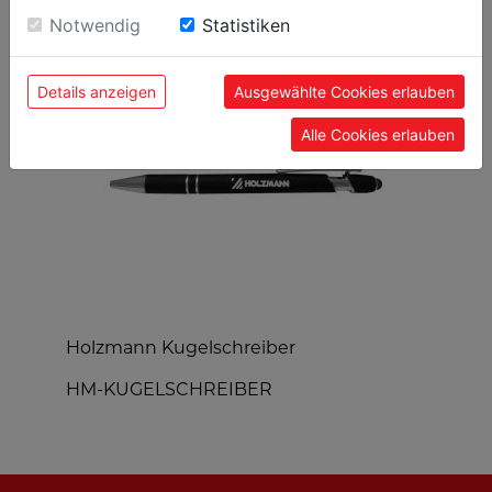
BELIEBTE PRODUKTE
Einwilligung zu unseren Cookies.
Notwendig
Statistiken
Details anzeigen
Ausgewählte Cookies erlauben
Alle Cookies erlauben
Holzmann Kugelschreiber
H
HM-KUGELSCHREIBER