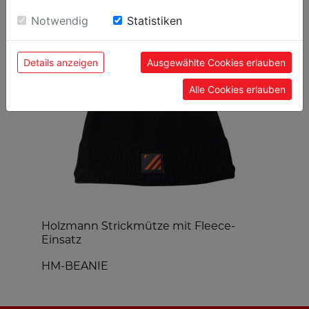
sie unsere Webseite weiter nutzen, geben Sie
BELIEBTE PRODUKTE
Einwilligung zu unseren Cookies.
Notwendig
Statistiken
Details anzeigen
Ausgewählte Cookies erlauben
Alle Cookies erlauben
Holzmann Strickmütze mit Fleece-
H
Einsatz
HM-BEANIE