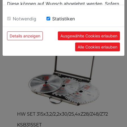
Diese können auf Wunsch abgelehnt werden. Sofern
sie unsere Webseite weiter nutzen, geben Sie
Einwilligung zu unseren Cookies.
Notwendig
Statistiken
BELIEBTE PRODUKTE
Details anzeigen
Ausgewählte Cookies erlauben
Alle Cookies erlauben
HW SET 315x3,2/2,2x30/25,4xZ28/Z48/Z72
Z
KSB315SET