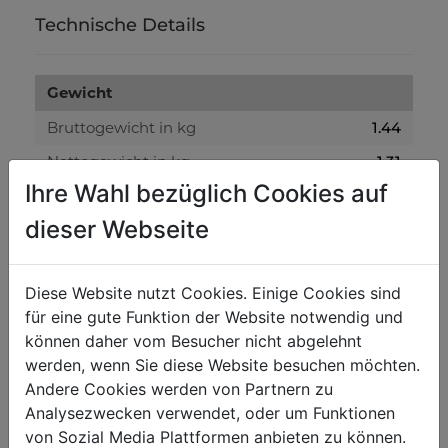
Technische Details
Gewicht
Bruttogewicht in kg
1.44
Nettogewicht in kg
1.31
Ihre Wahl bezüglich Cookies auf
Versandmaße
dieser Webseite
Verpackungsbreite in mm
45
Verpackungslänge in mm
420
Diese Website nutzt Cookies. Einige Cookies sind
für eine gute Funktion der Website notwendig und
Verpackungshöhe in mm
13
können daher vom Besucher nicht abgelehnt
werden, wenn Sie diese Website besuchen möchten.
Allgemeine Daten
Andere Cookies werden von Partnern zu
Analysezwecken verwendet, oder um Funktionen
EAN Code
9120058375323
von Sozial Media Plattformen anbieten zu können.