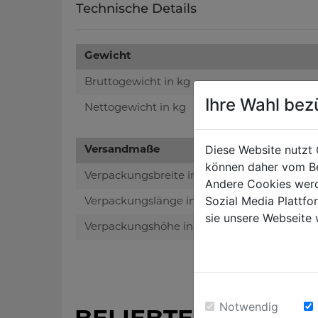
Technische Details
Gewicht
Bruttogewicht in kg
Ihre Wahl bez
Nettogewicht in kg
Diese Website nutzt 
Versandmaße
können daher vom Be
Verpackungsbreite in mm
Andere Cookies werd
Sozial Media Plattf
Verpackungslänge in mm
sie unsere Webseite 
Verpackungshöhe in mm
Notwendig