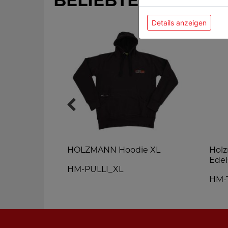
BELIEBTE PRODUK
Details anzeigen
elljacke
HOLZMANN Hoodie XL
Holz
Edel
HM-PULLI_XL
HM-