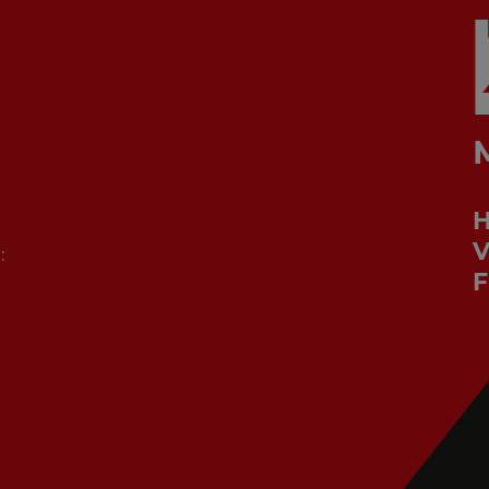
V
:
F