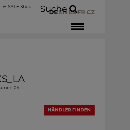
%-SALE Shop
Suche
DE
EN
ES
FR
CZ
Toggle
navigation
S_LA
Damen XS
HÄNDLER FINDEN