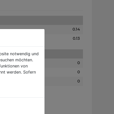
0.14
0.13
ebsite notwendig und
esuchen möchten.
0
Funktionen von
hnt werden. Sofern
0
0