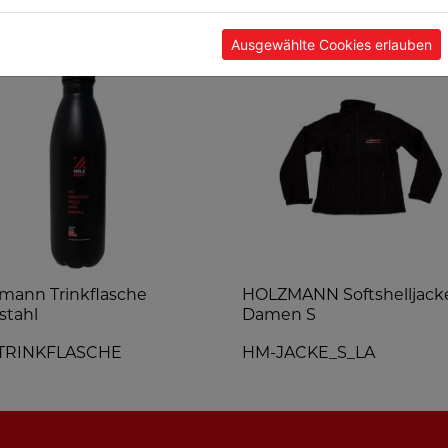
TE
Ausgewählte Cookies erlauben
mann Trinkflasche
HOLZMANN Softshelljack
stahl
Damen S
TRINKFLASCHE
HM-JACKE_S_LA