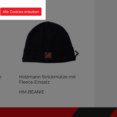
Alle Cookies erlauben
e
Holzmann Strickmütze mit
Holzmann K
Fleece-Einsatz
HM-KUGEL
HM-BEANIE