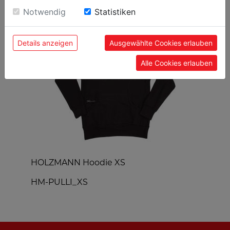
BELIEBTE PRODUKTE
Einwilligung zu unseren Cookies.
Notwendig
Statistiken
Details anzeigen
Ausgewählte Cookies erlauben
Alle Cookies erlauben
HOLZMANN Hoodie XS
H
HM-PULLI_XS