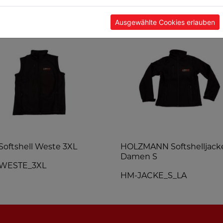
TE
Ausgewählte Cookies erlauben
oftshell Weste 3XL
HOLZMANN Softshelljack
Damen S
WESTE_3XL
HM-JACKE_S_LA