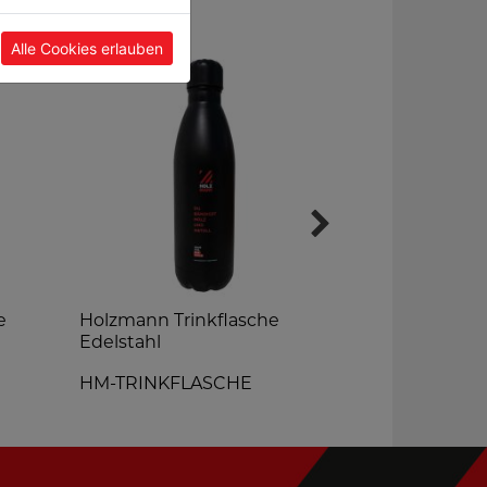
Alle Cookies erlauben
e
Holzmann Trinkflasche
Holzmann S
Edelstahl
Fleece-Eins
HM-TRINKFLASCHE
HM-BEANI