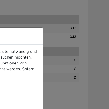
0.13
0.12
ebsite notwendig und
esuchen möchten.
0
Funktionen von
hnt werden. Sofern
0
0