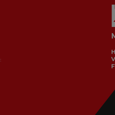
V
:
F