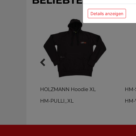
BELIEBTE PRODUK
Details anzeigen
chirm
HOLZMANN Hoodie XL
HM-S
RM
HM-PULLI_XL
HM-