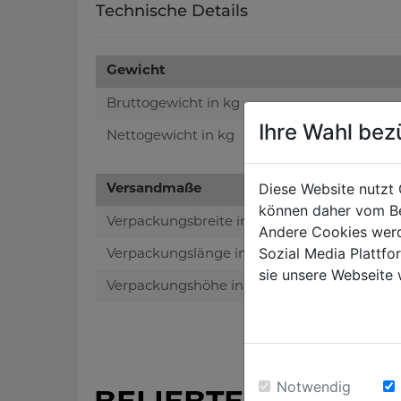
Technische Details
Gewicht
Bruttogewicht in kg
Ihre Wahl bez
Nettogewicht in kg
Diese Website nutzt 
Versandmaße
können daher vom Be
Verpackungsbreite in mm
Andere Cookies werd
Sozial Media Plattf
Verpackungslänge in mm
sie unsere Webseite 
Verpackungshöhe in mm
Notwendig