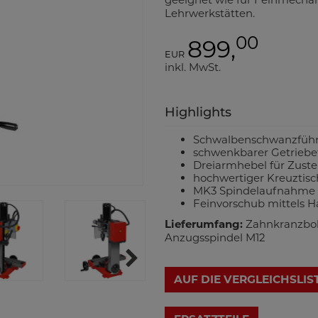
Lehrwerkstätten.
00
899,
EUR
inkl. MwSt.
Highlights
Schwalbenschwanzführu
schwenkbarer Getriebef
Dreiarmhebel für Zust
hochwertiger Kreuztisc
MK3 Spindelaufnahme
Feinvorschub mittels 
Lieferumfang:
Zahnkranzboh
Anzugsspindel M12
AUF DIE VERGLEICHSLIS