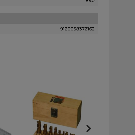
540
9120058372162