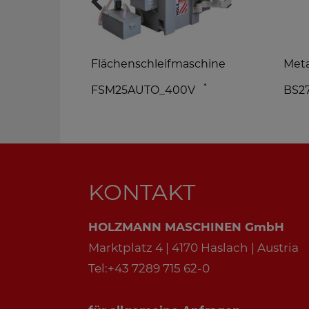
hine
Flächenschleifmaschine
Meta
*
FSM25AUTO_400V
BS2
KONTAKT
HOLZMANN MASCHINEN GmbH
Marktplatz 4 | 4170 Haslach | Austria
Tel:+43 7289 715 62-0