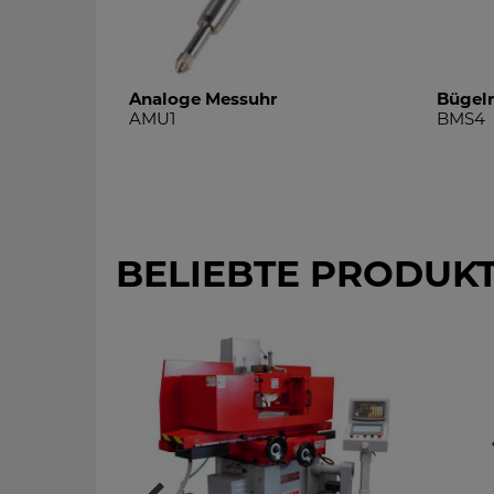
ment 52tlg.
Analoge Messuhr
Bügel
AMU1
BMS4
BELIEBTE PRODUK