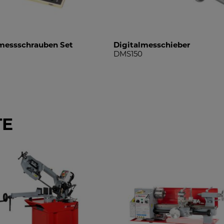
messschrauben Set
Digitalmesschieber
DMS150
TE