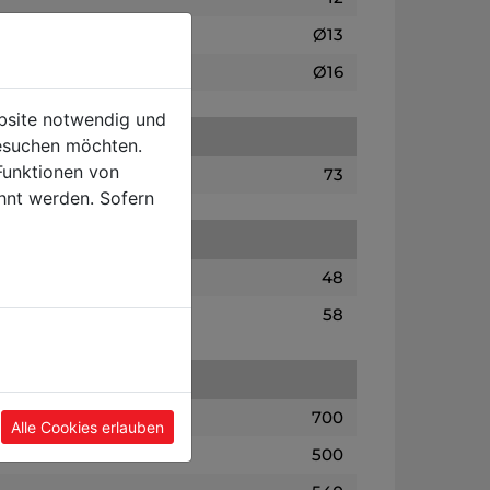
Ø13
Ø16
ebsite notwendig und
esuchen möchten.
Funktionen von
73
hnt werden. Sofern
48
58
700
Alle Cookies erlauben
500