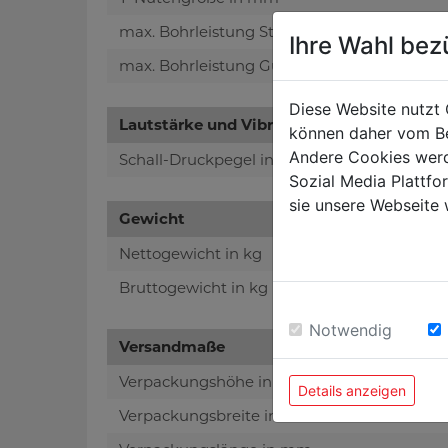
max. Bohrleistung Stahl in mm
Ihre Wahl bez
max. Bohrleistung Guss in mm
Diese Website nutzt 
Lautstärke und Vibrationen:
können daher vom Be
Andere Cookies werd
Schall-Druckpegel in dB(A)
Sozial Media Plattf
sie unsere Webseite 
Gewicht
Nettogewicht in kg
Bruttogewicht in kg
Notwendig
Versandmaße
Verpackungshöhe in mm
Details anzeigen
Verpackungsbreite in mm