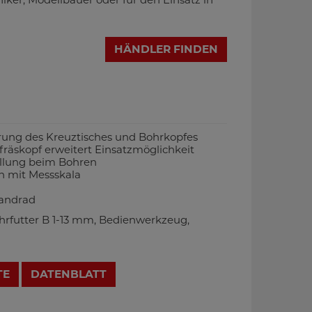
HÄNDLER FINDEN
ng des Kreuztisches und Bohrkopfes
räskopf erweitert Einsatzmöglichkeit
ellung beim Bohren
h mit Messskala
Handrad
rfutter B 1-13 mm, Bedienwerkzeug,
TE
DATENBLATT