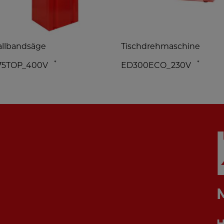
llbandsäge
Tischdrehmaschine
*
*
75TOP_400V
ED300ECO_230V