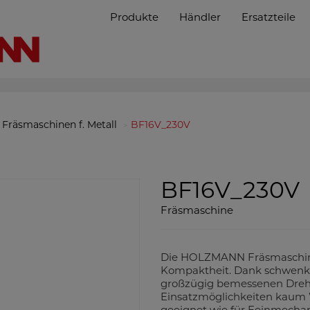
Produkte
Händler
Ersatzteile
Fräsmaschinen f. Metall
BF16V_230V
BF16V_230V
Fräsmaschine
Die HOLZMANN Fräsmaschine
Kompaktheit. Dank schwenk
großzügig bemessenen Drehzah
Einsatzmöglichkeiten kaum 
geeignet wie für Feinmechani