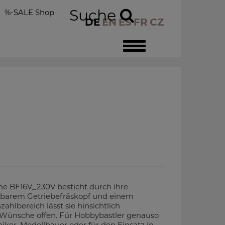
Suche
%-SALE Shop
DE
EN
ES
FR
CZ
Toggle
navigation
 BF16V_230V besticht durch ihre
barem Getriebefräskopf und einem
lbereich lässt sie hinsichtlich
Wünsche offen. Für Hobbybastler genauso
ker, Modellbauer oder für den Einsatz in