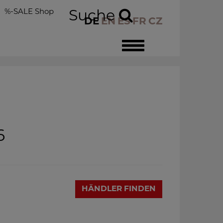
%-SALE Shop
Suche
DE
EN
ES
FR
CZ
Toggle
navigation
6
HÄNDLER FINDEN