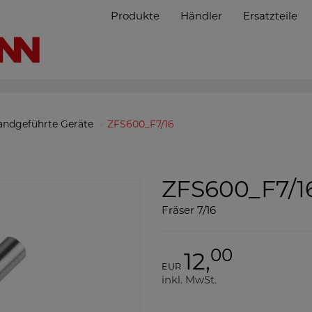
Produkte
Händler
Ersatzteile
andgeführte Geräte
ZFS600_F7/16
ZFS600_F7/1
Fräser 7/16
00
12,
EUR
inkl. MwSt.