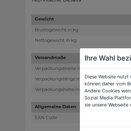
Gewicht
Bruttogewicht in kg
Nettogewicht in kg
Ihre Wahl bez
Versandmaße
Verpackungsbreite in mm
Diese Website nutzt 
Verpackungslänge in mm
können daher vom Be
Verpackungshöhe in mm
Andere Cookies werd
Sozial Media Plattf
sie unsere Webseite 
Allgemeine Daten
EAN Code