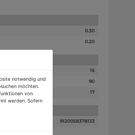
0.30
0.20
15
ebsite notwendig und
90
esuchen möchten.
17
Funktionen von
hnt werden. Sofern
9120058378133