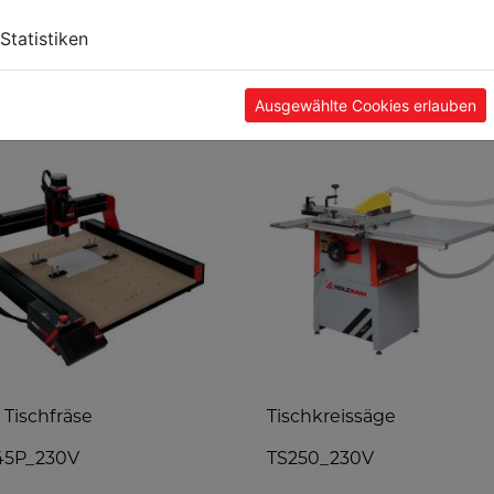
Statistiken
TE
Ausgewählte Cookies erlauben
Tischfräse
Tischkreissäge
45P_230V
TS250_230V