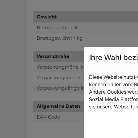
Gewicht
Nettogewicht in kg
Bruttogewicht in kg
Ihre Wahl bez
Versandmaße
Verpackungshöhe in mm
Diese Website nutzt 
Verpackungsbreite in mm
können daher vom Be
Verpackungslänge in mm
Andere Cookies werd
Sozial Media Plattf
Allgemeine Daten
sie unsere Webseite 
EAN Code