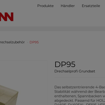
Produkte
Händler
Ersatzteile
rechselzubehör
DP95
DP95
Drechselprofi Grundset
Das selbstzentrierende 4-Ba
Stabilität während der Bearb
enthaltenen, Spannbacken w
abgedeckt. Passend für HO
D460F, D460FXL, D510F, VD