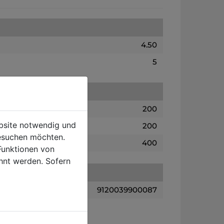
4.50
5
200
ebsite notwendig und
200
esuchen möchten.
400
Funktionen von
hnt werden. Sofern
9120039900087