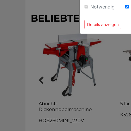
Notwendig
BELIEBTE PRODUK
Details anzeigen
Abricht-
5 fa
Dickenhobelmaschine
K52
HOB260MINI_230V