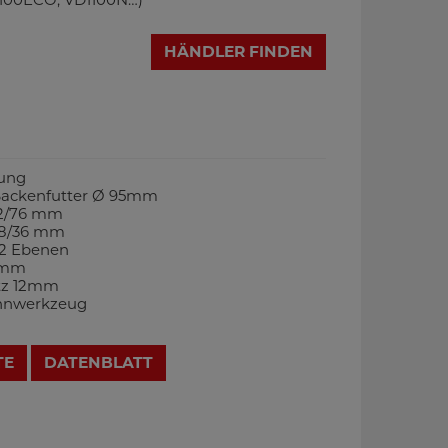
HÄNDLER FINDEN
dung
-Backenfutter Ø 95mm
92/76 mm
48/36 mm
 2 Ebenen
0mm
tz 12mm
annwerkzeug
TE
DATENBLATT