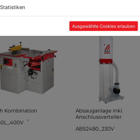
Statistiken
TE
Ausgewählte Cookies erlauben
ch Kombination
Absauganlage inkl.
Anschlussverteiler
*
60L_400V
ABS2480_230V