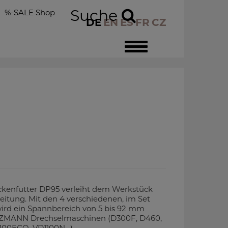
Suche
%-SALE Shop
DE
EN
ES
FR
CZ
Toggle
navigation
ckenfutter DP95 verleiht dem Werkstück
eitung. Mit den 4 verschiedenen, im Set
ird ein Spannbereich von 5 bis 92 mm
LZMANN Drechselmaschinen (D300F, D460,
1100ECO, VD1100N…)