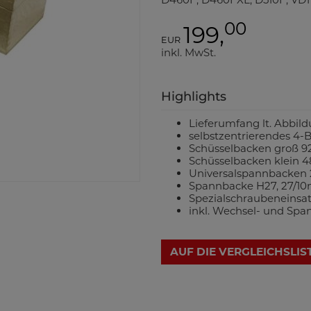
00
199,
EUR
inkl. MwSt.
Highlights
Lieferumfang lt. Abbil
selbstzentrierendes 4
Schüsselbacken groß 
Schüsselbacken klein 
Universalspannbacken
Spannbacke H27, 27/1
Spezialschraubeneinsa
inkl. Wechsel- und Sp
AUF DIE VERGLEICHSLIS