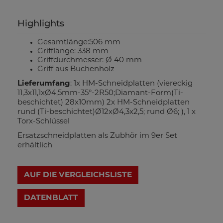
Highlights
Gesamtlänge:506 mm
Grifflänge: 338 mm
Griffdurchmesser: Ø 40 mm
Griff aus Buchenholz
Lieferumfang
: 1x HM-Schneidplatten (viereckig
11,3x11,1xØ4,5mm-35°-2R50;Diamant-Form(Ti-
beschichtet) 28x10mm) 2x HM-Schneidplatten
rund (Ti-beschichtet)Ø12xØ4,3x2,5; rund Ø6; ), 1 x
Torx-Schlüssel
Ersatzschneidplatten als Zubhör im 9er Set
erhältlich
AUF DIE VERGLEICHSLISTE
DATENBLATT