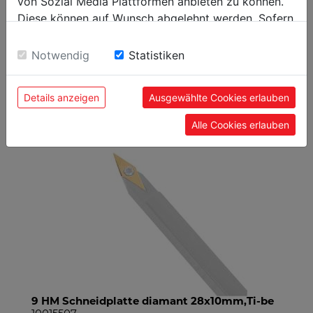
von Sozial Media Plattformen anbieten zu können.
Diese können auf Wunsch abgelehnt werden. Sofern
sie unsere Webseite weiter nutzen, geben Sie
Einwilligung zu unseren Cookies.
Notwendig
Statistiken
EMPFOHLENES ZUBEHÖR ZUM
PRODUKT
Details anzeigen
Ausgewählte Cookies erlauben
Alle Cookies erlauben
9 HM Schneidplatte diamant 28x10mm,Ti-be
9 H