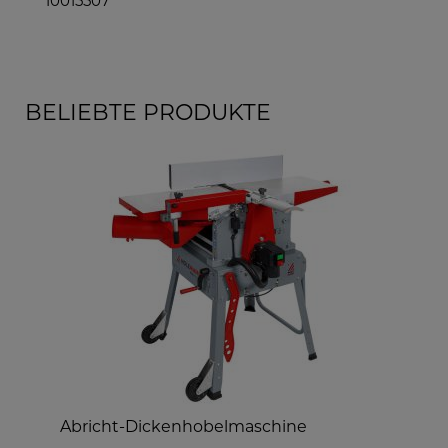
10015507
100
BELIEBTE PRODUKTE
Abricht-Dickenhobelmaschine
m