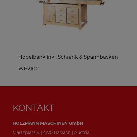
Hobelbank inkl. Schrank & Spannbacken
K
WB210C
M
KONTAKT
HOLZMANN MASCHINEN GmbH
Marktplatz 4 | 4170 Haslach | Austria