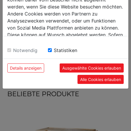
Versandmaße
werden, wenn Sie diese Website besuchen möchten.
Verpackungshöhe in mm
300
Andere Cookies werden von Partnern zu
Analysezwecken verwendet, oder um Funktionen
Verpackungsbreite in mm
315
von Sozial Media Plattformen anbieten zu können.
Verpackungslänge in mm
485
Diese können auf Wunsch abgelehnt werden. Sofern
sie unsere Webseite weiter nutzen, geben Sie
Einwilligung zu unseren Cookies.
Allgemeine Daten
Notwendig
Statistiken
EAN Code
9120039900452
Details anzeigen
Ausgewählte Cookies erlauben
Alle Cookies erlauben
BELIEBTE PRODUKTE