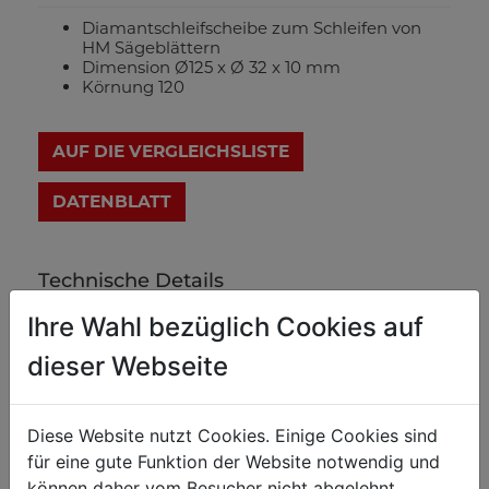
Diamantschleifscheibe zum Schleifen von
HM Sägeblättern
Dimension Ø125 x Ø 32 x 10 mm
Körnung 120
AUF DIE VERGLEICHSLISTE
DATENBLATT
Technische Details
Ihre Wahl bezüglich Cookies auf
Gewicht
dieser Webseite
Nettogewicht in kg
0.20
Bruttogewicht in kg
0.30
Diese Website nutzt Cookies. Einige Cookies sind
für eine gute Funktion der Website notwendig und
können daher vom Besucher nicht abgelehnt