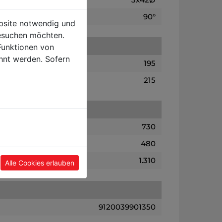
90°
ebsite notwendig und
esuchen möchten.
Funktionen von
hnt werden. Sofern
195
215
730
480
1.310
Alle Cookies erlauben
9120039901350