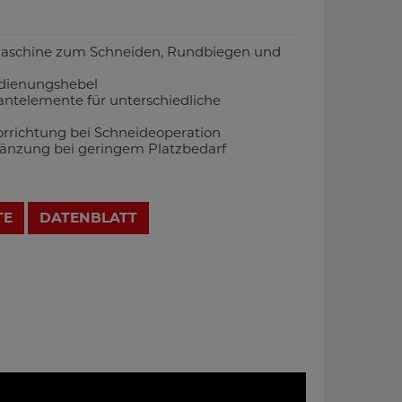
smaschine zum Schneiden, Rundbiegen und
edienungshebel
antelemente für unterschiedliche
richtung bei Schneideoperation
gänzung bei geringem Platzbedarf
TE
DATENBLATT