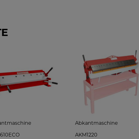
TE
antmaschine
Abkantmaschine
610ECO
AKM1220