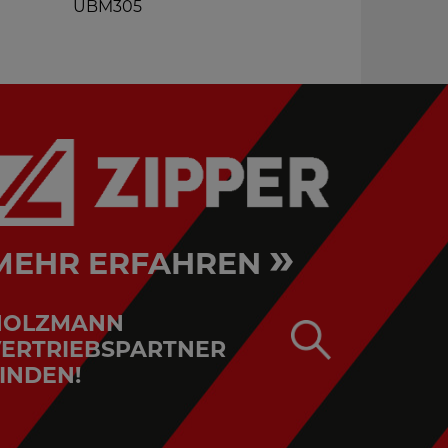
UBM305
TBS2050E
»
MEHR ERFAHREN
HOLZMANN
ERTRIEBSPARTNER
INDEN!