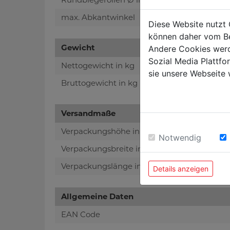
max. Abkantwinkel
Diese Website nutzt 
können daher vom Be
Gewicht
Andere Cookies werd
Sozial Media Plattf
Nettogewicht in kg
sie unsere Webseite 
Bruttogewicht in kg
Versandmaße
Verpackungshöhe in mm
Notwendig
Verpackungsbreite in mm
Verpackungslänge in mm
Details anzeigen
Allgemeine Daten
EAN Code