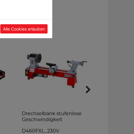
Alle Cookies erlauben
Drechselbank stufenlose
Blochband
Geschwindigkeit
BBS350_40
D460FXL_230V