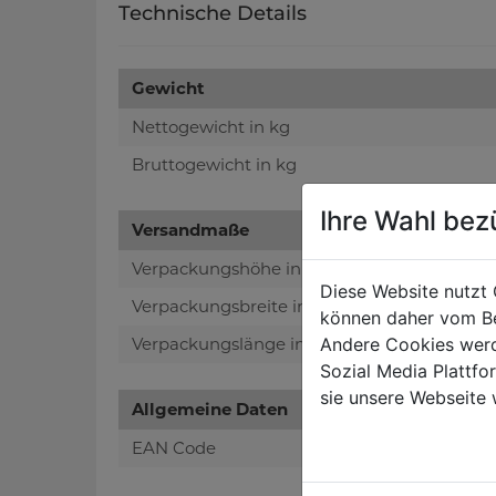
Technische Details
Gewicht
Nettogewicht in kg
Bruttogewicht in kg
Ihre Wahl bez
Versandmaße
Verpackungshöhe in mm
Diese Website nutzt 
Verpackungsbreite in mm
können daher vom Be
Andere Cookies werd
Verpackungslänge in mm
Sozial Media Plattf
sie unsere Webseite 
Allgemeine Daten
EAN Code