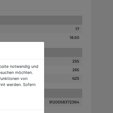
17
18.50
255
ebsite notwendig und
265
esuchen möchten.
Funktionen von
625
hnt werden. Sofern
9120058372384