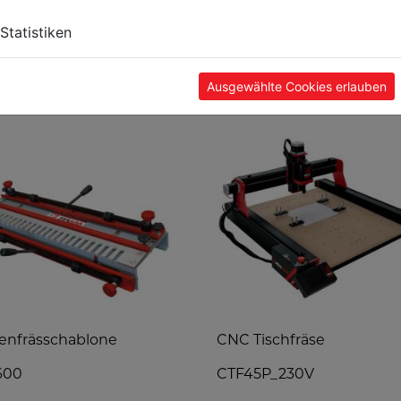
Statistiken
TE
Ausgewählte Cookies erlauben
enfrässchablone
CNC Tischfräse
600
CTF45P_230V