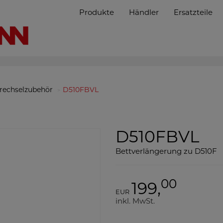
Produkte
Händler
Ersatzteile
rechselzubehör
D510FBVL
D510FBVL
Bettverlängerung zu D510F
00
199,
EUR
inkl. MwSt.