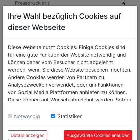
Pressdruck in t
4
Ihre Wahl bezüglich Cookies auf
Werkstattpressen
dieser Webseite
max. Stanzkantenlänge in mm
152
Diese Website nutzt Cookies. Einige Cookies sind
Blechbearbeitung
für eine gute Funktion der Website notwendig und
max. Blechstärke in mm
1.6
können daher vom Besucher nicht abgelehnt
werden, wenn Sie diese Website besuchen möchten.
Andere Cookies werden von Partnern zu
Gewicht
Analysezwecken verwendet, oder um Funktionen
Nettogewicht in kg
90
von Sozial Media Plattformen anbieten zu können.
Diese können auf Wunsch abgelehnt werden. Sofern
Bruttogewicht in kg
110
sie unsere Webseite weiter nutzen, geben Sie
Einwilligung zu unseren Cookies.
Notwendig
Statistiken
Versandmaße
Verpackungshöhe in mm
500
Details anzeigen
Ausgewählte Cookies erlauben