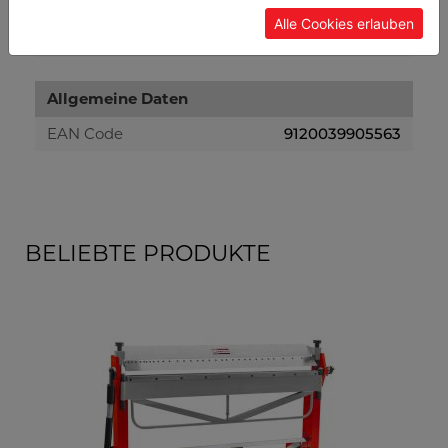
Verpackungsbreite in mm
400
Alle Cookies erlauben
Verpackungslänge in mm
550
Allgemeine Daten
EAN Code
9120039905563
BELIEBTE PRODUKTE