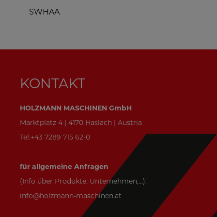
SWHAA
F
KONTAKT
HOLZMANN MASCHINEN GmbH
Marktplatz 4 | 4170 Haslach | Austria
Tel:+43 7289 715 62-0
für allgemeine Anfragen
(Info über Produkte, Unternehmen,...):
info@holzmann-maschinen.at