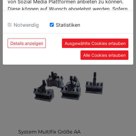
EAN Code
9120039909707
von Sozial Media Plattformen anbieten zu können.
Diese können auf Wunsch abgelehnt werden. Sofern
sie unsere Webseite weiter nutzen, geben Sie
Einwilligung zu unseren Cookies.
Notwendig
Statistiken
BELIEBTE PRODUKTE
Details anzeigen
Ausgewählte Cookies erlauben
Alle Cookies erlauben
System Multifix Größe AA
F