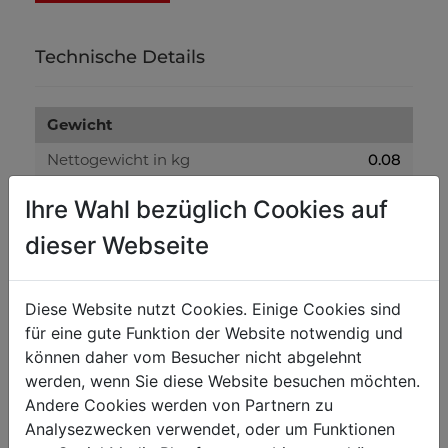
Technische Details
Gewicht
Nettogewicht in kg
0.08
Bruttogewicht in kg
0.10
Ihre Wahl bezüglich Cookies auf
dieser Webseite
Versandmaße
Verpackungshöhe in mm
30
Diese Website nutzt Cookies. Einige Cookies sind
Verpackungsbreite in mm
100
für eine gute Funktion der Website notwendig und
Verpackungslänge in mm
200
können daher vom Besucher nicht abgelehnt
werden, wenn Sie diese Website besuchen möchten.
Andere Cookies werden von Partnern zu
Allgemeine Daten
Analysezwecken verwendet, oder um Funktionen