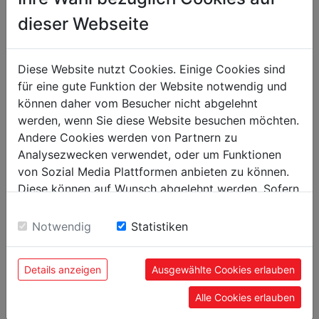
max. Dicke Flachmaterial in mm
2
dieser Webseite
max. Abkantwinkel
135°
max. Öffnungsweite in mm
50
Diese Website nutzt Cookies. Einige Cookies sind
für eine gute Funktion der Website notwendig und
können daher vom Besucher nicht abgelehnt
Gewicht
werden, wenn Sie diese Website besuchen möchten.
Nettogewicht in kg
320
Andere Cookies werden von Partnern zu
Analysezwecken verwendet, oder um Funktionen
Bruttogewicht in kg
365
von Sozial Media Plattformen anbieten zu können.
Diese können auf Wunsch abgelehnt werden. Sofern
Versandmaße
sie unsere Webseite weiter nutzen, geben Sie
Verpackungshöhe in mm
1.280
Einwilligung zu unseren Cookies.
Notwendig
Statistiken
Verpackungsbreite in mm
660
Details anzeigen
Ausgewählte Cookies erlauben
Verpackungslänge in mm
1.420
Alle Cookies erlauben
Allgemeine Daten