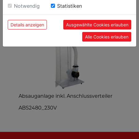
Einwilligung zu unseren Cookies.
Notwendig
Statistiken
Details anzeigen
Ausgewählte Cookies erlauben
Alle Cookies erlauben
Absauganlage inkl. Anschlussverteiler
D
G
ABS2480_230V