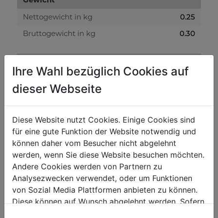
Nettogewicht in kg
0.25
Bruttogewicht in kg
0.30
Versandmaße
Ihre Wahl bezüglich Cookies auf
Verpackungshöhe in mm
35
dieser Webseite
Verpackungsbreite in mm
35
Verpackungslänge in mm
175
Diese Website nutzt Cookies. Einige Cookies sind
für eine gute Funktion der Website notwendig und
Allgemeine Daten
können daher vom Besucher nicht abgelehnt
werden, wenn Sie diese Website besuchen möchten.
EAN Code
9120039903088
Andere Cookies werden von Partnern zu
Analysezwecken verwendet, oder um Funktionen
von Sozial Media Plattformen anbieten zu können.
Diese können auf Wunsch abgelehnt werden. Sofern
sie unsere Webseite weiter nutzen, geben Sie
BELIEBTE PRODUKTE