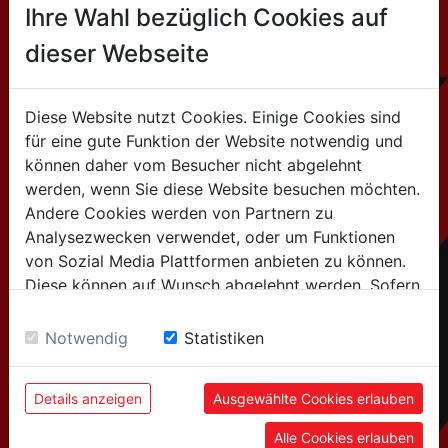
Ihre Wahl bezüglich Cookies auf
dieser Webseite
CONTACTO
Diese Website nutzt Cookies. Einige Cookies sind
HOLZMANN MASCHINEN GmbH
für eine gute Funktion der Website notwendig und
Marktplatz 4 / 4170 Haslach / Austria
können daher vom Besucher nicht abgelehnt
werden, wenn Sie diese Website besuchen möchten.
Andere Cookies werden von Partnern zu
Tel:+43 7289 / 71562-0
Analysezwecken verwendet, oder um Funktionen
info@holzmann-maschinen.at
von Sozial Media Plattformen anbieten zu können.
Diese können auf Wunsch abgelehnt werden. Sofern
Nous vendons uniquement via des distributeurs
sie unsere Webseite weiter nutzen, geben Sie
Einwilligung zu unseren Cookies.
spécialisés !
Notwendig
Statistiken
Details anzeigen
Ausgewählte Cookies erlauben
Alle Cookies erlauben