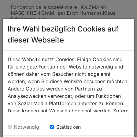
Fondation de la société mère HOLZMANN
MASCHINEN GmbH par Erich Humer et Klaus
Schörgenhuber.
Démarrage et développement d'activités avec des
Ihre Wahl bezüglich Cookies auf
chaînes de vente au détail mondiales bien
connues, principalement dans les pays
dieser Webseite
germanophones.
Diese Website nutzt Cookies. Einige Cookies sind
2013
für eine gute Funktion der Website notwendig und
Extension d'un grand entrepôt avec atelier de
können daher vom Besucher nicht abgelehnt
réparation à Haslach.
werden, wenn Sie diese Website besuchen möchten.
Andere Cookies werden von Partnern zu
Analysezwecken verwendet, oder um Funktionen
2014
von Sozial Media Plattformen anbieten zu können.
Conversion complète à un nouveau système
Diese können auf Wunsch abgelehnt werden. Sofern
informatique / ERP (SAP).
sie unsere Webseite weiter nutzen, geben Sie
Einwilligung zu unseren Cookies.
Notwendig
Statistiken
2016