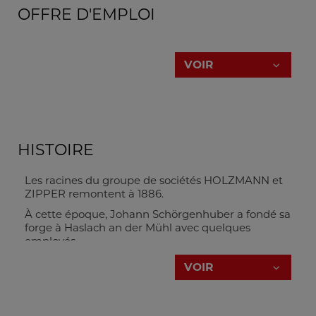
OFFRE D'EMPLOI
VOIR
HISTOIRE
Les racines du groupe de sociétés HOLZMANN et
ZIPPER remontent à 1886.
DI (FH) Daniel Schörgenhuber
gestion générale
À cette époque, Johann Schörgenhuber a fondé sa
forge à Haslach an der Mühl avec quelques
+43 7289 71 562-502
employés
ds@holzmann-zipper.at
VOIR
Quelques années plus tard, Johann
Schörgenhuber Jr. a repris l'entreprise de son père
et a également développé l'idée de faire du
commerce et de vendre ses propres produits. Cela