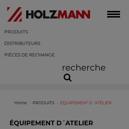
Toggle
naviga
PRODUITS
DISTRIBUTEURS
PIÈCES DE RECHANGE
recherche
Home
PRODUITS
ÉQUIPEMENT D´ATELIER
ÉQUIPEMENT D´ATELIER