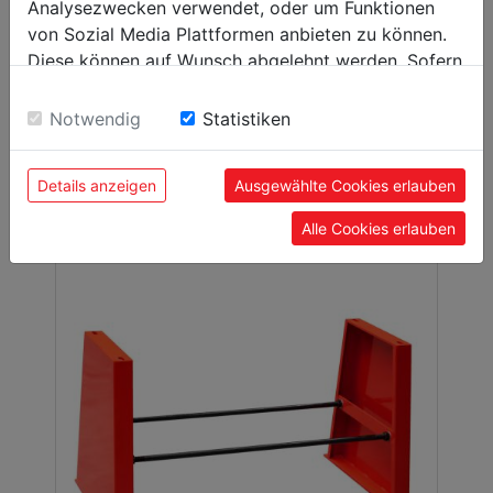
Analysezwecken verwendet, oder um Funktionen
von Sozial Media Plattformen anbieten zu können.
Diese können auf Wunsch abgelehnt werden. Sofern
sie unsere Webseite weiter nutzen, geben Sie
Socle
Einwilligung zu unseren Cookies.
UBM1400MS
Notwendig
Statistiken
Details anzeigen
Ausgewählte Cookies erlauben
Alle Cookies erlauben