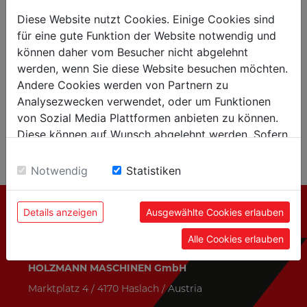
des accessoires.
Diese Website nutzt Cookies. Einige Cookies sind
für eine gute Funktion der Website notwendig und
Nous serions ravis de vous envoyer d'autres
können daher vom Besucher nicht abgelehnt
exemplaires du nouveau catalogue de machines
werden, wenn Sie diese Website besuchen möchten.
pour le métal . Dites-nous la quantité souhaitée.
Andere Cookies werden von Partnern zu
Analysezwecken verwendet, oder um Funktionen
Vous pouvez passer votre commande par mail :
Mail : j.cusido@holzmann-maschinen.at
von Sozial Media Plattformen anbieten zu können.
Diese können auf Wunsch abgelehnt werden. Sofern
CATALOGUE MACHINES METAL
sie unsere Webseite weiter nutzen, geben Sie
Einwilligung zu unseren Cookies.
Notwendig
Statistiken
Details anzeigen
Ausgewählte Cookies erlauben
CONTACTO
Alle Cookies erlauben
HOLZMANN MASCHINEN GmbH
Marktplatz 4 / 4170 Haslach / Austria