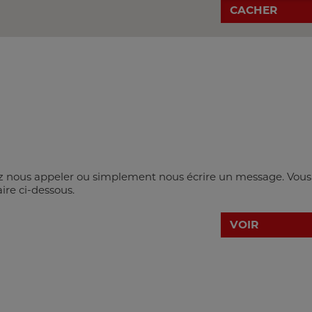
CACHER
ez nous appeler ou simplement nous écrire un message. Vous
aire ci-dessous.
si vous avez des réclamations ou des demandes de pièces
VOIR
épondre aux questions concernant les réclamations ou les