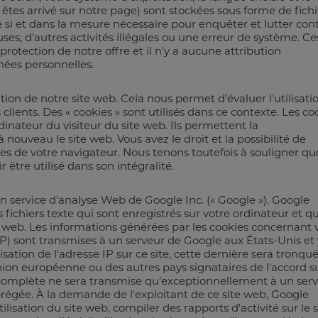
 êtes arrivé sur notre page) sont stockées sous forme de fichi
si et dans la mesure nécessaire pour enquêter et lutter con
ses, d'autres activités illégales ou une erreur de système. Ce
otection de notre offre et il n'y a aucune attribution
nées personnelles.
sation de notre site web. Cela nous permet d'évaluer l'utilisati
clients. Des « cookies » sont utilisés dans ce contexte. Les co
rdinateur du visiteur du site web. Ils permettent la
à nouveau le site web. Vous avez le droit et la possibilité de
es de votre navigateur. Nous tenons toutefois à souligner qu
 être utilisé dans son intégralité.
un service d'analyse Web de Google Inc. (« Google »). Google
 fichiers texte qui sont enregistrés sur votre ordinateur et qu
e web. Les informations générées par les cookies concernant 
 IP) sont transmises à un serveur de Google aux États-Unis et 
sation de l'adresse IP sur ce site, cette dernière sera tronqu
ion européenne ou des autres pays signataires de l'accord s
complète ne sera transmise qu'exceptionnellement à un ser
brégée. À la demande de l'exploitant de ce site web, Google
ilisation du site web, compiler des rapports d'activité sur le s