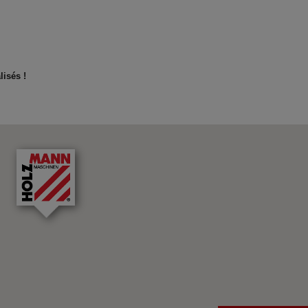
isés !