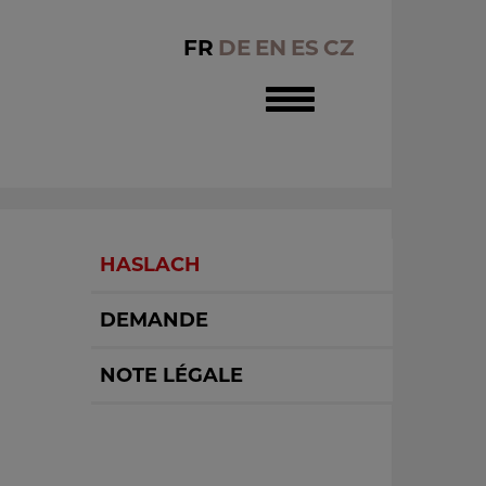
FR
DE
EN
ES
CZ
Toggle
navigation
HASLACH
DEMANDE
NOTE LÉGALE