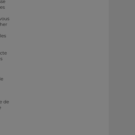
sse
res
 vous
cher
les
ecte
us
de
te de
e