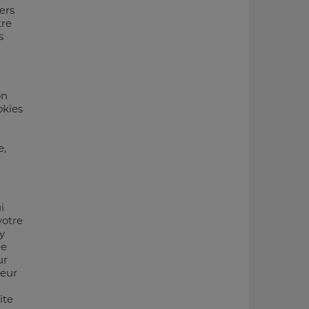
ers
tre
s
on
okies
e,
i
votre
y
ée
ur
veur
ite