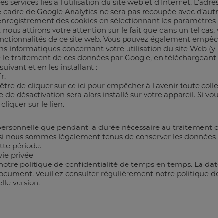
s services liés à l'utilisation du site web et d'Internet. L’adre
cadre de Google Analytics ne sera pas recoupée avec d’aut
enregistrement des cookies en sélectionnant les paramètres
ous attirons votre attention sur le fait que dans un tel cas,
 fonctionnalités de ce site web. Vous pouvez également empê
ns informatiques concernant votre utilisation du site Web (y
e le traitement de ces données par Google, en téléchargeant 
uivant et en les installant :
r.
tre de cliquer sur ce ici pour empêcher à l'avenir toute coll
 de désactivation sera alors installé sur votre appareil. Si vo
liquer sur le lien.
ersonnelle que pendant la durée nécessaire au traitement 
i nous sommes légalement tenus de conserver les données
te période.
vie privée
 notre politique de confidentialité de temps en temps. La da
document. Veuillez consulter régulièrement notre politique d
lle version.