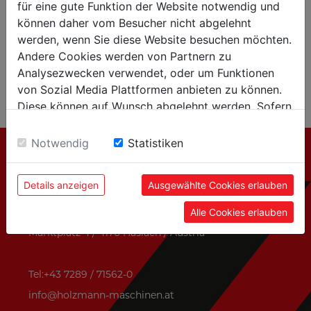
für eine gute Funktion der Website notwendig und
TRAVAIL DU MÉTAL
können daher vom Besucher nicht abgelehnt
werden, wenn Sie diese Website besuchen möchten.
ÉQUIPEMENT D´ATELIER
Andere Cookies werden von Partnern zu
Analysezwecken verwendet, oder um Funktionen
CACHER
von Sozial Media Plattformen anbieten zu können.
Diese können auf Wunsch abgelehnt werden. Sofern
sie unsere Webseite weiter nutzen, geben Sie
Einwilligung zu unseren Cookies.
Notwendig
Statistiken
CONTACTO
Details anzeigen
Ausgewählte Cookies erlauben
HOLZMANN MASCHINEN GmbH
Alle Cookies erlauben
Marktplatz 4 / 4170 Haslach / Austria
Tel:+43 7289 / 71562-0
info@holzmann-maschinen.at