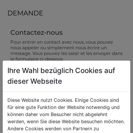
DEMANDE
Contactez-nous
Pour entrer en contact avec nous, vous pouvez
nous appeler ou simplement nous écrire un
message. Vous pouvez les saisir et les envoyer dans
le formulaire ci-dessous.
Ihre Wahl bezüglich Cookies auf
Veuillez utiliser notre formulaire de service,
si
vous avez des réclamations ou des demandes de
dieser Webseite
pièces de rechange. Ce formulaire ne permet
pas de répondre aux questions concernant les
réclamations ou les pièces de rechange !
Diese Website nutzt Cookies. Einige Cookies sind
für eine gute Funktion der Website notwendig und
salutation
können daher vom Besucher nicht abgelehnt
werden, wenn Sie diese Website besuchen möchten.
titre_53
Andere Cookies werden von Partnern zu