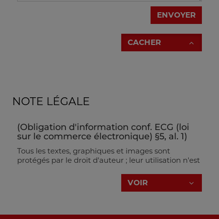
ENVOYER
CACHER
NOTE LÉGALE
(Obligation d'information conf. ECG (loi
sur le commerce électronique) §5, al. 1)
Tous les textes, graphiques et images sont
protégés par le droit d'auteur ; leur utilisation n'est
permise qu'avec l'autorisation expresse du
créateur.
VOIR
HOLZMANN MASCHINEN GmbH
Marktplatz 4
4170 Haslach