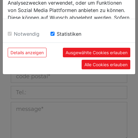
Analysezwecken verwendet, oder um Funktionen
nom_10
von Sozial Media Plattformen anbieten zu können.
Diese können auf Wunsch abgelehnt werden. Sofern
nom de famille_11
sie unsere Webseite weiter nutzen, geben Sie
Einwilligung zu unseren Cookies.
Notwendig
Statistiken
E-mail_12
Details anzeigen
Ausgewählte Cookies erlauben
pays_40
Alle Cookies erlauben
code postal_39
Tel.:_336
message_13