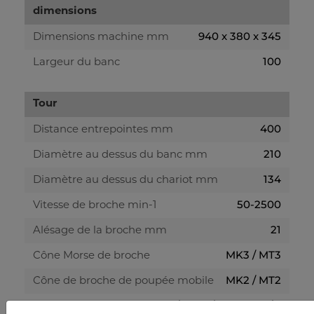
dimensions
940 x 380 x 345
Dimensions machine mm
100
Largeur du banc
Tour
400
Distance entrepointes mm
210
Diamètre au dessus du banc mm
134
Diamètre au dessus du chariot mm
50-2500
Vitesse de broche min-1
21
Alésage de la broche mm
MK3 / MT3
Cône Morse de broche
MK2 / MT2
Cône de broche de poupée mobile
0,089 / 0,147 / 0,198 mm/U
Plage de avances