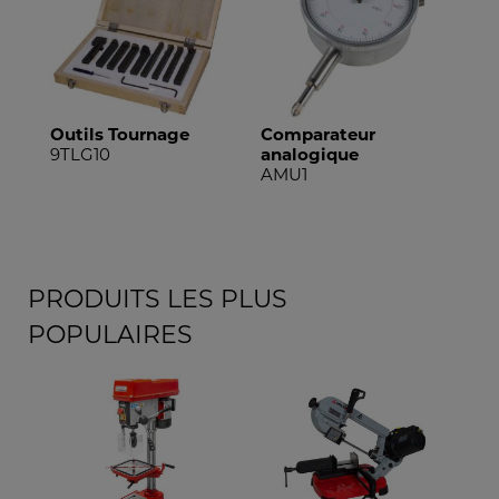
Tournage
Comparateur
Cône morse
analogique
DMK216
AMU1
PRODUITS LES PLUS
POPULAIRES