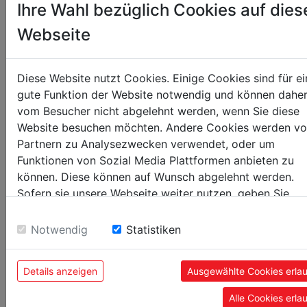
Ihre Wahl bezüglich Cookies auf dies
longitudinales
376
Webseite
Course du chariot mm
80
Course du chariot supérieur mm
Diese Website nutzt Cookies. Einige Cookies sind für ei
55
Course chariot auxiliaire mm
gute Funktion der Website notwendig und können dahe
55
Course fourreau de poupée mobile mm
vom Besucher nicht abgelehnt werden, wenn Sie diese
Website besuchen möchten. Andere Cookies werden v
0,5 -3 (14)
Filetage métrique
Partnern zu Analysezwecken verwendet, oder um
8 - 44 TPI (10)
Filets au pouce
Funktionen von Sozial Media Plattformen anbieten zu
können. Diese können auf Wunsch abgelehnt werden.
10
Outil de coupe max.
Sofern sie unsere Webseite weiter nutzen, geben Sie
Einwilligung zu unseren Cookies.
Poids
Notwendig
Statistiken
77
Poids brut kg
70
Poids net kg
Details anzeigen
Ausgewählte Cookies erla
Alle Cookies erla