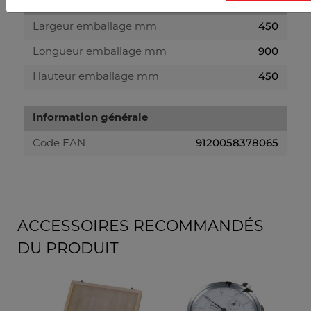
emballage
450
Largeur emballage mm
900
Longueur emballage mm
450
Hauteur emballage mm
Information générale
9120058378065
Code EAN
ACCESSOIRES RECOMMANDÉS
DU PRODUIT