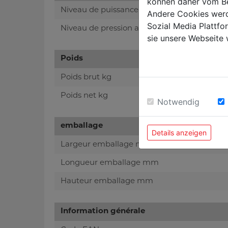
können daher vom Be
Niveau de puissance sonore en dB
Andere Cookies werd
Sozial Media Plattf
Niveau de pression acoustique en dB
sie unsere Webseite 
Poids
Poids brut kg
Poids net kg
Notwendig
emballage
Details anzeigen
Largeur emballage mm
Longueur emballage mm
Hauteur emballage mm
Information générale