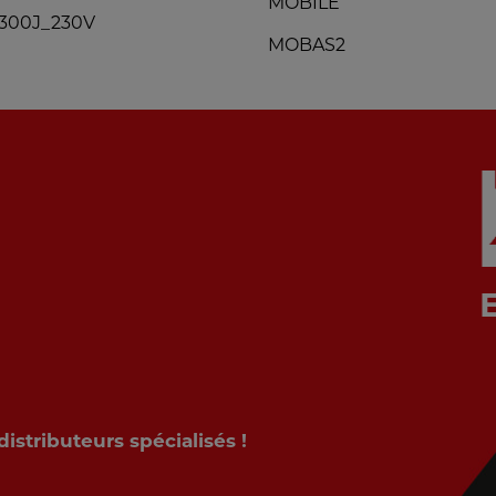
MOBILE
300J_230V
MOBAS2
stributeurs spécialisés !