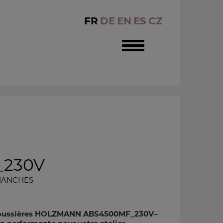
FR
DE
EN
ES
CZ
Toggle
navigation
_230V
 MANCHES
 poussières HOLZMANN ABS4500MF_230V–