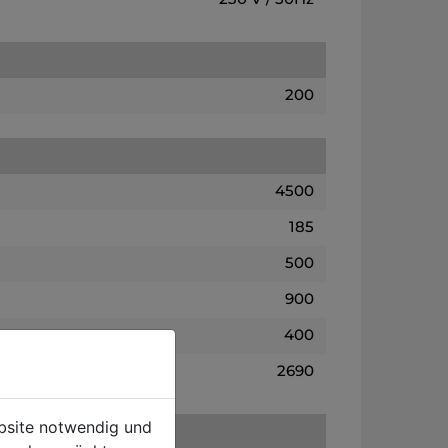
200
4500
185
500
900
400
2690
ebsite notwendig und