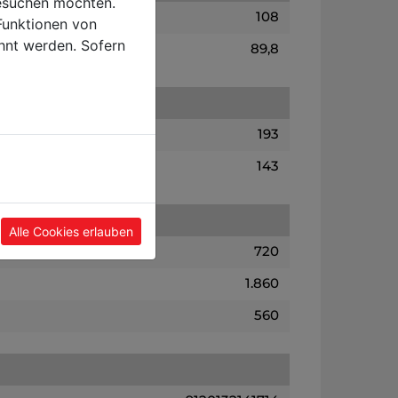
esuchen möchten.
108
Funktionen von
hnt werden. Sofern
89,8
193
143
Alle Cookies erlauben
720
1.860
560