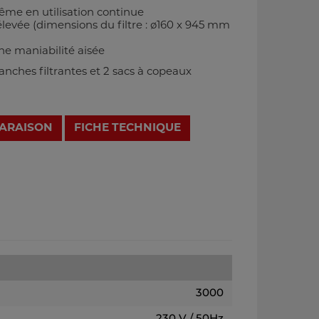
ême en utilisation continue
élevée (dimensions du filtre : ø160 x 945 mm
ne maniabilité aisée
anches filtrantes et 2 sacs à copeaux
PARAISON
FICHE TECHNIQUE
3000
230 V / 50Hz