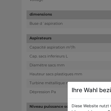
Voltage
dimensions
Buse d´aspiration
Aspirateurs
Capacité aspiration m³/h
Cap. sacs inferieurs L
Diamétre sacs mm
Hauteur sacs plastiques mm
Turbine métallique mm
Ihre Wahl bez
Dépression Pa
Diese Website nutzt 
Niveau puissance sonore- vibreur