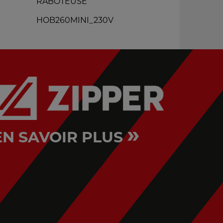
RABOTEUSE
D460FXL_2
HOB260MINI_230V
»
EN SAVOIR PLUS