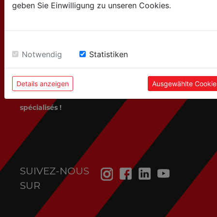
geben Sie Einwilligung zu unseren Cookies.
HOLZMANN MASCHINEN GmbH
Marktplatz 4 / 4170 Haslach / Austria
Tel:+43 7289 / 71562-0
Notwendig
Statistiken
info@holzmann-maschinen.at
Details anzeigen
Ausgewählte Cookie
Nous vendons uniquement via des distributeurs
spécialisés !
SUIVEZ-NOUS
SUR