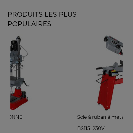
PRODUITS LES PLUS
POPULAIRES
Scie á ruban á metaux
S
BS115_230V