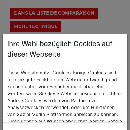
DANS LA LISTE DE COMPARAISON
FICHE TECHNIQUE
Ihre Wahl bezüglich Cookies auf
dieser Webseite
Données techniques
Diese Website nutzt Cookies. Einige Cookies sind
für eine gute Funktion der Website notwendig und
Données sur les moteurs
können daher vom Besucher nicht abgelehnt
werden, wenn Sie diese Website besuchen möchten.
2200 (1500 / 750 / 40 /40)
Puissance moteur S1
W
Andere Cookies werden von Partnern zu
Analysezwecken verwendet, oder um Funktionen
400V / 50Hz
Voltage
von Sozial Media Plattformen anbieten zu können.
2840
Vitesse rotation arbre min-1
Diese können auf Wunsch abgelehnt werden. Sofern
sie unsere Webseite weiter nutzen, geben Sie