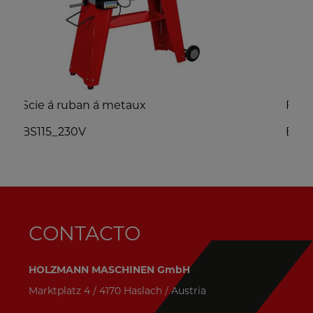
Fraiseuse
BF16V_230V
CONTACTO
HOLZMANN MASCHINEN GmbH
Marktplatz 4 / 4170 Haslach / Austria