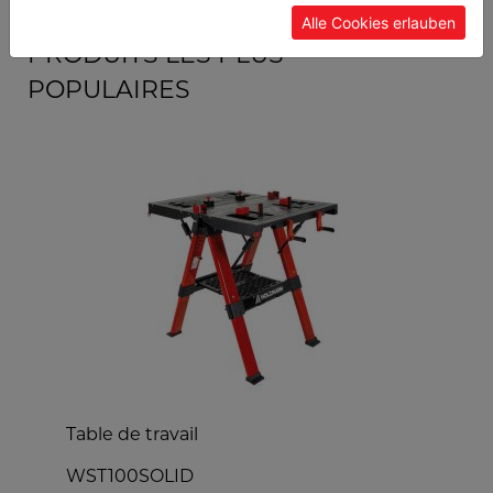
Alle Cookies erlauben
PRODUITS LES PLUS
POPULAIRES
Table de travail
WST100SOLID