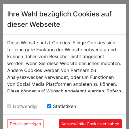
Ihre Wahl bezüglich Cookies auf
Poids
dieser Webseite
Poids net kg
0.50
Poids brut kg
0.60
Diese Website nutzt Cookies. Einige Cookies sind
für eine gute Funktion der Website notwendig und
emballage
können daher vom Besucher nicht abgelehnt
Hauteur emballage mm
45
werden, wenn Sie diese Website besuchen möchten.
Andere Cookies werden von Partnern zu
Largeur emballage mm
120
Analysezwecken verwendet, oder um Funktionen
Longueur emballage mm
150
von Sozial Media Plattformen anbieten zu können.
Diese können auf Wunsch abgelehnt werden. Sofern
sie unsere Webseite weiter nutzen, geben Sie
Information générale
Einwilligung zu unseren Cookies.
Notwendig
Statistiken
Code EAN
9120039903170
Details anzeigen
Ausgewählte Cookies erlauben