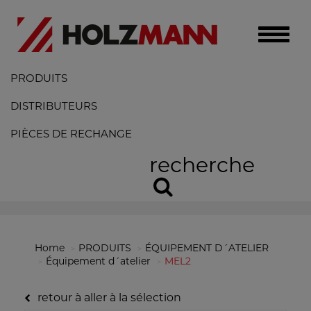
Toggle
naviga
PRODUITS
DISTRIBUTEURS
PIÈCES DE RECHANGE
recherche
Home
PRODUITS
ÉQUIPEMENT D´ATELIER
Équipement d´atelier
MEL2
retour à aller à la sélection