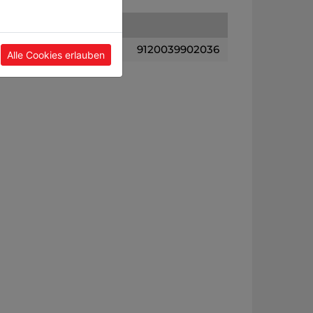
9120039902036
Alle Cookies erlauben