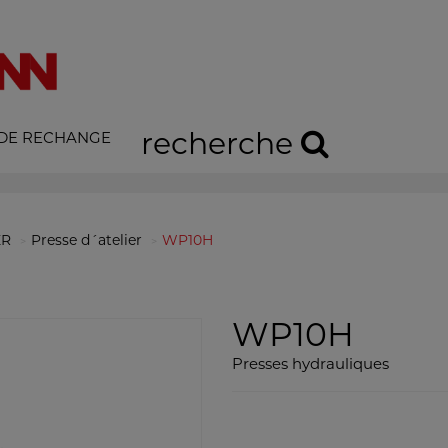
recherche
 DE RECHANGE
ER
Presse d´atelier
WP10H
WP10H
Presses hydrauliques