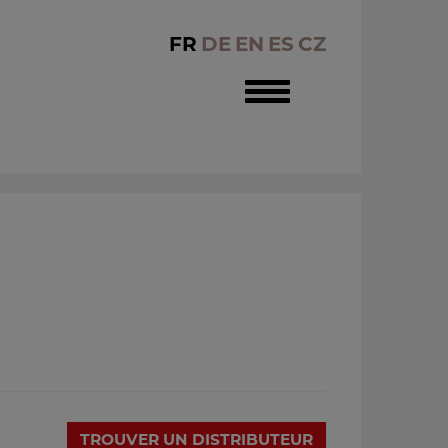
FR
DE
EN
ES
CZ
Toggle
navigation
TROUVER UN DISTRIBUTEUR