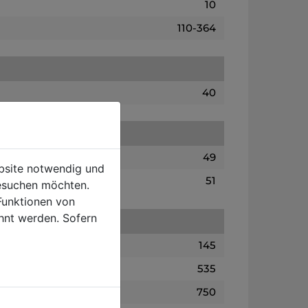
10
110-364
40
49
ebsite notwendig und
51
esuchen möchten.
Funktionen von
hnt werden. Sofern
145
535
750