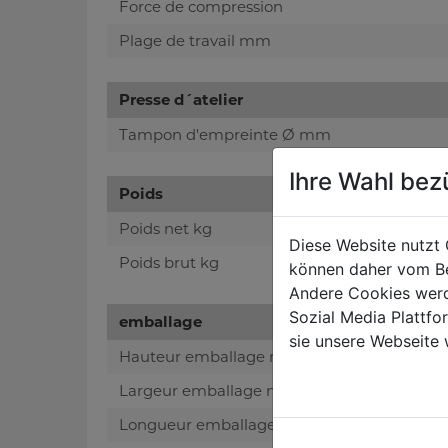
Force de compression
Plage de travail mm
Presse d´atelier
Tampon d'empreinte Ø mm
Ihre Wahl bez
Poids
Poids net kg
Diese Website nutzt 
Poids brut kg
können daher vom Be
Andere Cookies werd
Sozial Media Plattf
emballage
sie unsere Webseite 
Hauteur emballage mm
Largeur emballage mm
Longueur emballage mm