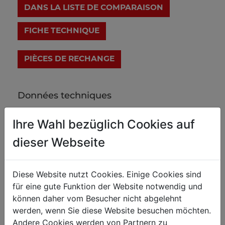
DANS LA LISTE DE COMPARAISON
FICHE TECHNIQUE
Données techniques
Ihre Wahl bezüglich Cookies auf
TRAVAIL DU MÉTAL
dieser Webseite
1,5
Épaisseur max
320
Largeur max. matériau millimètre
Diese Website nutzt Cookies. Einige Cookies sind
300
für eine gute Funktion der Website notwendig und
können daher vom Besucher nicht abgelehnt
2,5
Épaisseur max alu mm
werden, wenn Sie diese Website besuchen möchten.
Andere Cookies werden von Partnern zu