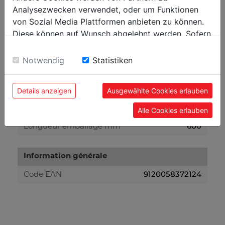
Poids
Analysezwecken verwendet, oder um Funktionen
von Sozial Media Plattformen anbieten zu können.
10
Poids net kg
Diese können auf Wunsch abgelehnt werden. Sofern
12
Poids brut kg
sie unsere Webseite weiter nutzen, geben Sie
Einwilligung zu unseren Cookies.
Notwendig
Statistiken
emballage
80
Details anzeigen
Ausgewählte Cookies erlauben
Hauteur emballage mm
350
Largeur emballage mm
Alle Cookies erlauben
600
Longueur emballage mm
Information générale
9120058372124
Code EAN