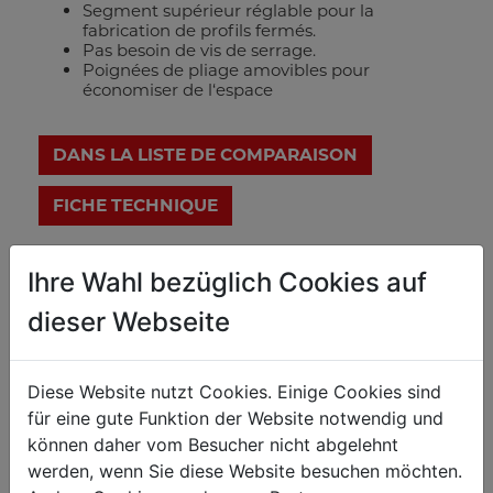
Segment supérieur réglable pour la
fabrication de profils fermés.
Pas besoin de vis de serrage.
Poignées de pliage amovibles pour
économiser de l‘espace
DANS LA LISTE DE COMPARAISON
FICHE TECHNIQUE
Ihre Wahl bezüglich Cookies auf
Données techniques
dieser Webseite
TRAVAIL DU MÉTAL
Diese Website nutzt Cookies. Einige Cookies sind
Épaisseur max
1,5
für eine gute Funktion der Website notwendig und
Largeur max. matériau millimètre
1000
können daher vom Besucher nicht abgelehnt
werden, wenn Sie diese Website besuchen möchten.
Angle de pliage
0-90°