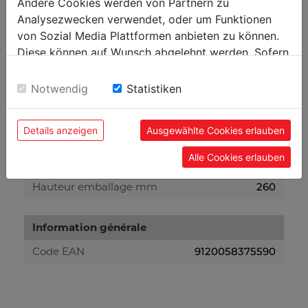
Andere Cookies werden von Partnern zu
Analysezwecken verwendet, oder um Funktionen
Poids
von Sozial Media Plattformen anbieten zu können.
Diese können auf Wunsch abgelehnt werden. Sofern
Poids brut kg
50
sie unsere Webseite weiter nutzen, geben Sie
Poids net kg
46
Einwilligung zu unseren Cookies.
Notwendig
Statistiken
emballage
Details anzeigen
Ausgewählte Cookies erlauben
Largeur emballage mm
280
Alle Cookies erlauben
Longueur emballage mm
1.240
Hauteur emballage mm
260
Information générale
Code EAN
9120058375590