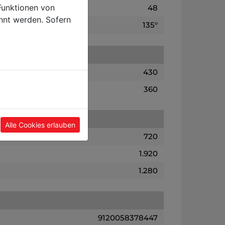
Funktionen von
48
hnt werden. Sofern
135°
430
360
Alle Cookies erlauben
720
1.920
1.280
9120058378447