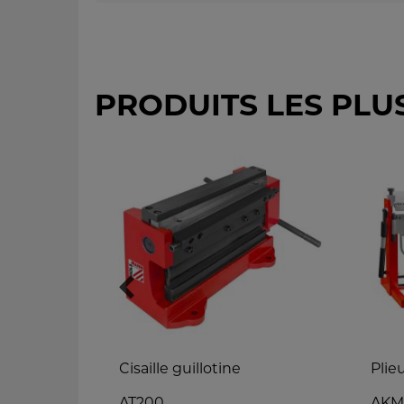
PRODUITS LES PLU
S ET
Cisaille guillotine
Plie
AT200
AKM