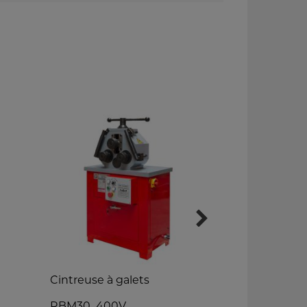
Cintreuse à galets
Roue anglai
RBM30_400V
RSM710