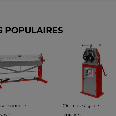
S POPULAIRES
use manuelle
Cintreuse à galets
2020
RBM28M