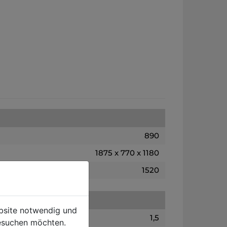
890
1875 x 770 x 1180
1520
ebsite notwendig und
1,5
esuchen möchten.