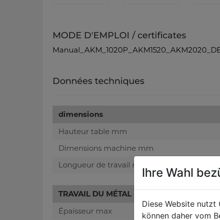
MODE D'EMPLOI / certificates
Manual_AKM_1020P_AKM1520_AKM2020_DE
Données techniques
dimensions
Hauteur table mm
Dimensions machine mm
Longueur de travail mm
Ihre Wahl bez
TRAVAIL DU MÉTAL
Diese Website nutzt 
Épaisseur max
können daher vom Be