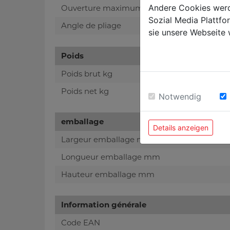
Andere Cookies werd
Ouverture maximum
Sozial Media Plattf
Angle de pliage
sie unsere Webseite 
Poids
Poids brut kg
Poids net kg
Notwendig
emballage
Details anzeigen
Largeur emballage mm
Longueur emballage mm
Hauteur emballage mm
Information générale
Code EAN