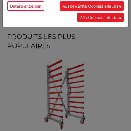
9120039900438
Code EAN
Details anzeigen
Ausgewählte Cookies erlauben
Alle Cookies erlauben
PRODUITS LES PLUS
POPULAIRES