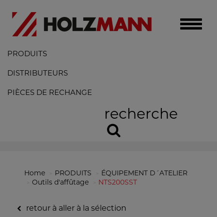
Toggle
naviga
PRODUITS
DISTRIBUTEURS
PIÈCES DE RECHANGE
recherche
Home
PRODUITS
ÉQUIPEMENT D´ATELIER
Outils d'affûtage
NTS200SST
retour à aller à la sélection