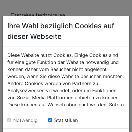
Données techniques
Ihre Wahl bezüglich Cookies auf
dieser Webseite
Poids
1.25
Poids net kg
Diese Website nutzt Cookies. Einige Cookies sind
1.32
Poids brut kg
für eine gute Funktion der Website notwendig und
können daher vom Besucher nicht abgelehnt
emballage
werden, wenn Sie diese Website besuchen möchten.
Andere Cookies werden von Partnern zu
370
Hauteur emballage mm
Analysezwecken verwendet, oder um Funktionen
340
Largeur emballage mm
von Sozial Media Plattformen anbieten zu können.
Diese können auf Wunsch abgelehnt werden. Sofern
680
Longueur emballage mm
sie unsere Webseite weiter nutzen, geben Sie
Einwilligung zu unseren Cookies.
Notwendig
Statistiken
Information générale