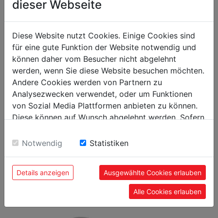
dieser Webseite
emballage
Diese Website nutzt Cookies. Einige Cookies sind
20
Hauteur emballage mm
für eine gute Funktion der Website notwendig und
365
Largeur emballage mm
können daher vom Besucher nicht abgelehnt
werden, wenn Sie diese Website besuchen möchten.
365
Longueur emballage mm
Andere Cookies werden von Partnern zu
Analysezwecken verwendet, oder um Funktionen
Information générale
von Sozial Media Plattformen anbieten zu können.
Diese können auf Wunsch abgelehnt werden. Sofern
9120039903873
Code EAN
sie unsere Webseite weiter nutzen, geben Sie
Einwilligung zu unseren Cookies.
Notwendig
Statistiken
Details anzeigen
Ausgewählte Cookies erlauben
PRODUITS LES PLUS
Alle Cookies erlauben
POPULAIRES