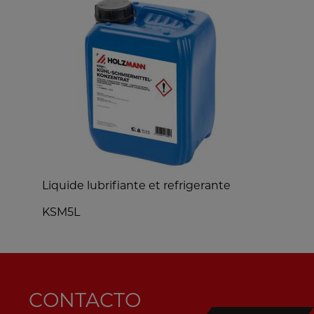
Liquide lubrifiante et refrigerante
M
KSM5L
S
CONTACTO