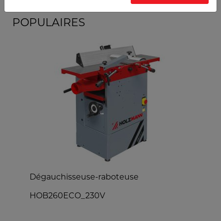
PRODUITS LES PLUS
POPULAIRES
Dégauchisseuse-raboteuse
C
HOB260ECO_230V