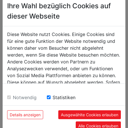
Ihre Wahl bezüglich Cookies auf
Poids
dieser Webseite
Poids net kg
1.30
Poids brut kg
1.40
Diese Website nutzt Cookies. Einige Cookies sind
für eine gute Funktion der Website notwendig und
emballage
können daher vom Besucher nicht abgelehnt
Hauteur emballage mm
75
werden, wenn Sie diese Website besuchen möchten.
Largeur emballage mm
75
Andere Cookies werden von Partnern zu
Analysezwecken verwendet, oder um Funktionen
Longueur emballage mm
110
von Sozial Media Plattformen anbieten zu können.
Diese können auf Wunsch abgelehnt werden. Sofern
Information générale
sie unsere Webseite weiter nutzen, geben Sie
Einwilligung zu unseren Cookies.
Notwendig
Statistiken
Code EAN
9120039903118
Details anzeigen
Ausgewählte Cookies erlauben
Alle Cookies erlauben