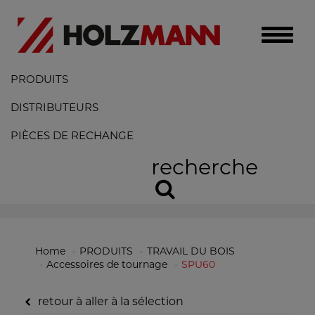
Toggle
naviga
PRODUITS
DISTRIBUTEURS
PIÈCES DE RECHANGE
recherche
Home
PRODUITS
TRAVAIL DU BOIS
Accessoires de tournage
SPU60
retour à aller à la sélection