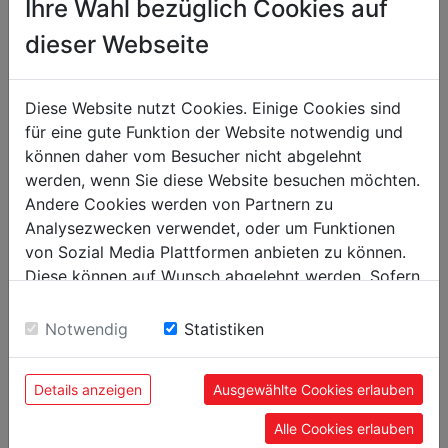
Ihre Wahl bezüglich Cookies auf
Poids brut kg
0.35
dieser Webseite
Poids net kg
0.25
emballage
Diese Website nutzt Cookies. Einige Cookies sind
für eine gute Funktion der Website notwendig und
Largeur emballage mm
0
können daher vom Besucher nicht abgelehnt
Longueur emballage mm
0
werden, wenn Sie diese Website besuchen möchten.
Andere Cookies werden von Partnern zu
Hauteur emballage mm
0
Analysezwecken verwendet, oder um Funktionen
von Sozial Media Plattformen anbieten zu können.
Information générale
Diese können auf Wunsch abgelehnt werden. Sofern
Code EAN
9120132141943
sie unsere Webseite weiter nutzen, geben Sie
Einwilligung zu unseren Cookies.
Notwendig
Statistiken
Details anzeigen
Ausgewählte Cookies erlauben
PRODUITS LES PLUS
Alle Cookies erlauben