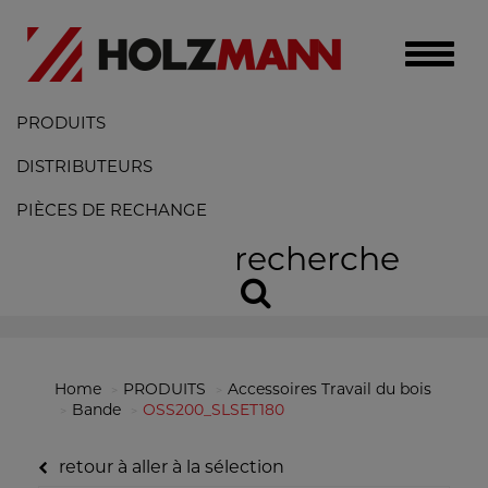
Toggle
naviga
PRODUITS
DISTRIBUTEURS
PIÈCES DE RECHANGE
recherche
Home
PRODUITS
Accessoires Travail du bois
Bande
OSS200_SLSET180
retour à aller à la sélection