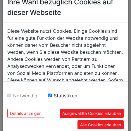
Ihre Wahl bezüglich Cookies auf
dieser Webseite
Données sur les moteurs
400 V / 50 Hz
Voltage
Diese Website nutzt Cookies. Einige Cookies sind
für eine gute Funktion der Website notwendig und
dimensions
können daher vom Besucher nicht abgelehnt
360
Portée en mm
werden, wenn Sie diese Website besuchen möchten.
Andere Cookies werden von Partnern zu
800 x 260
Dimensions table mm
Analysezwecken verwendet, oder um Funktionen
2100 x 1750 x 2300
Dimensions machine mm
von Sozial Media Plattformen anbieten zu können.
Diese können auf Wunsch abgelehnt werden. Sofern
sie unsere Webseite weiter nutzen, geben Sie
Caractéristiques techniques
Einwilligung zu unseren Cookies.
Notwendig
Statistiken
Ø 20
Capacité de perçage maxi en mm
M 16
Taille de filetage max.
Details anzeigen
Ausgewählte Cookies erlauben
BT40
Adaptateur fraisé
Alle Cookies erlauben
max. 10000
Vitesse de broche min-1