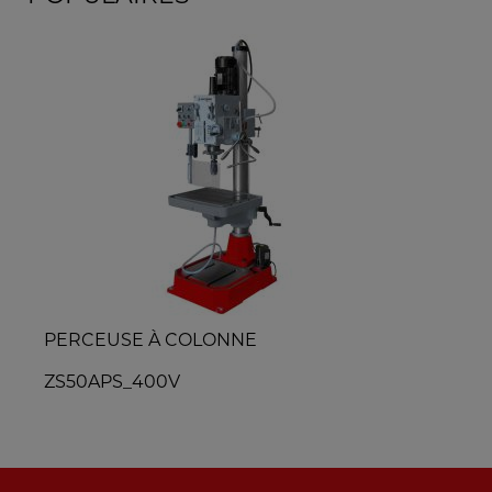
Scie á ruban á metaux
BS125M_230V