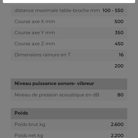
100 - 550
distance maximale table-broche mm
500
Course axe X mm
350
Course axe Y mm
450
Course axe Z mm
16
Dimensions rainure en T
200
Niveau puissance sonore- vibreur
80
Niveau de pression acoustique en dB
Poids
2.600
Poids brut kg
2.200
Poids net kg