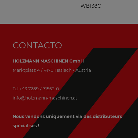
WB138C
N
CONTACTO
HOLZMANN MASCHINEN GmbH
Marktplatz 4 / 4170 Haslach / Austria
Tel:+43 7289 / 71562-0
info@holzmann-maschinen.at
Nous vendons uniquement via des distributeurs
spécialisés !