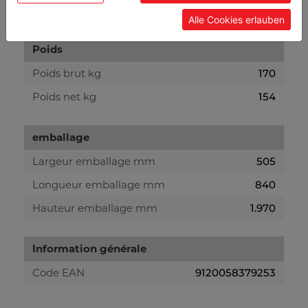
Dimensions machine mm
2592 x 458 x 1830
Alle Cookies erlauben
Poids
Poids brut kg
170
Poids net kg
154
emballage
Largeur emballage mm
505
Longueur emballage mm
840
Hauteur emballage mm
1.970
Information générale
Code EAN
9120058379253