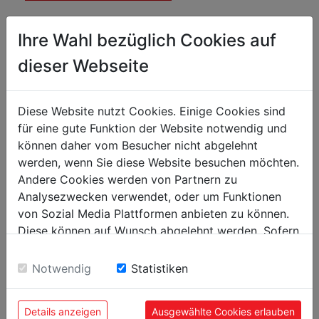
Ihre Wahl bezüglich Cookies auf
dieser Webseite
Diese Website nutzt Cookies. Einige Cookies sind
für eine gute Funktion der Website notwendig und
können daher vom Besucher nicht abgelehnt
werden, wenn Sie diese Website besuchen möchten.
Andere Cookies werden von Partnern zu
Analysezwecken verwendet, oder um Funktionen
von Sozial Media Plattformen anbieten zu können.
Données techniques
Diese können auf Wunsch abgelehnt werden. Sofern
sie unsere Webseite weiter nutzen, geben Sie
Einwilligung zu unseren Cookies.
Notwendig
Statistiken
dimensions
Hauteur table mm
843
Details anzeigen
Ausgewählte Cookies erlauben