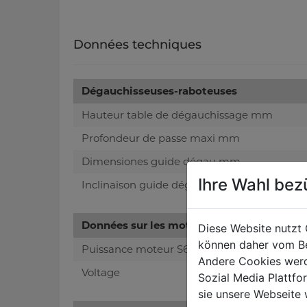
Données techniques
Dégauchisseuses-raboteuses
Hauteur table de dégauchissage mm
Profondeur de passe maxi mm
Dimensiones guide dégau mm
Ihre Wahl bez
Inclinaison guide dégau
Données sur les moteurs
Diese Website nutzt 
können daher vom Be
Puissance moteur S6 W
Andere Cookies werd
Voltage
Sozial Media Plattf
sie unsere Webseite 