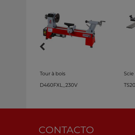
'ÉTABLI
Tour à bois
Scie 
D460FXL_230V
TS2
CONTACTO