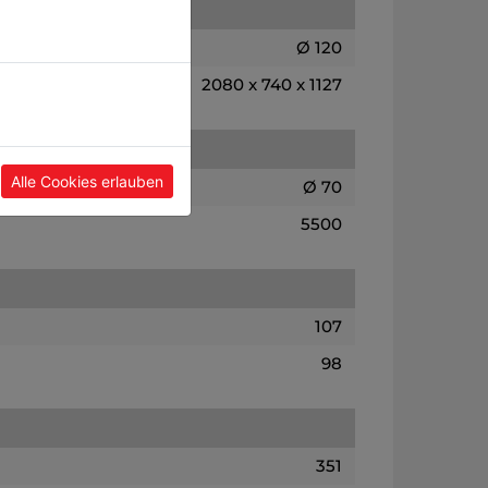
Ø 120
2080 x 740 x 1127
Alle Cookies erlauben
Ø 70
5500
107
98
351