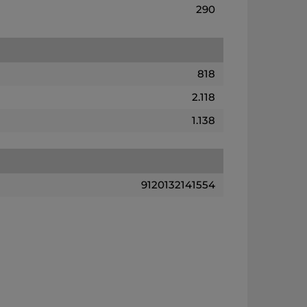
290
818
2.118
1.138
9120132141554