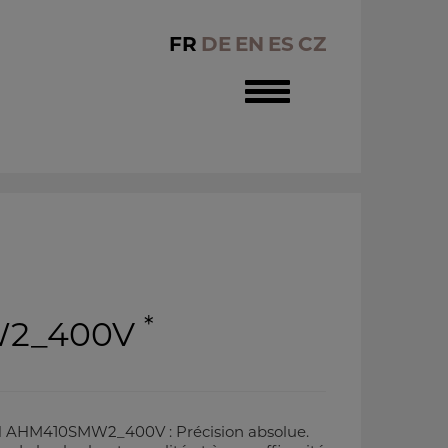
FR
DE
EN
ES
CZ
Toggle
navigation
*
2_400V
AHM410SMW2_400V : Précision absolue.