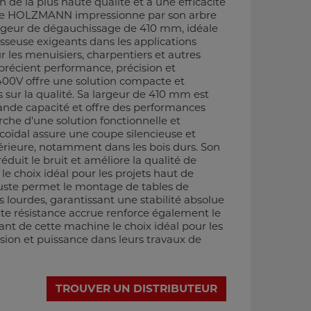
n de la plus haute qualité et à une efficacité
se HOLZMANN impressionne par son arbre
argeur de dégauchissage de 410 mm, idéale
sseuse exigeants dans les applications
r les menuisiers, charpentiers et autres
récient performance, précision et
00V offre une solution compacte et
ur la qualité. Sa largeur de 410 mm est
rande capacité et offre des performances
erche d'une solution fonctionnelle et
icoïdal assure une coupe silencieuse et
périeure, notamment dans les bois durs. Son
éduit le bruit et améliore la qualité de
le choix idéal pour les projets haut de
ste permet le montage de tables de
 lourdes, garantissant une stabilité absolue
ette résistance accrue renforce également le
nt de cette machine le choix idéal pour les
sion et puissance dans leurs travaux de
TROUVER UN DISTRIBUTEUR