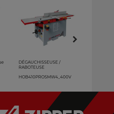
se
DÉGAUCHISSEUSE /
TABLE PO
RABOTEUSE
OFT102
HOB410PROSMW4_400V