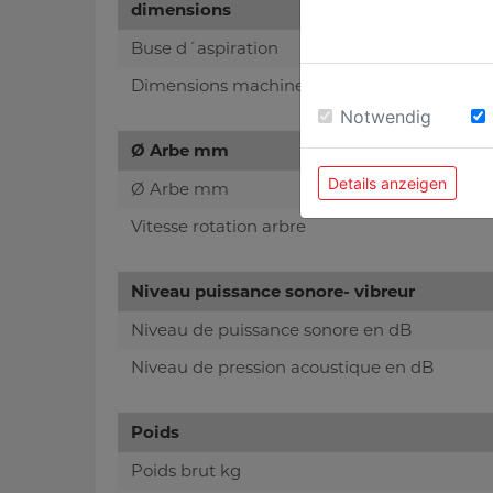
dimensions
Buse d´aspiration
Dimensions machine mm
Notwendig
Ø Arbe mm
Details anzeigen
Ø Arbe mm
Vitesse rotation arbre
Niveau puissance sonore- vibreur
Niveau de puissance sonore en dB
Niveau de pression acoustique en dB
Poids
Poids brut kg