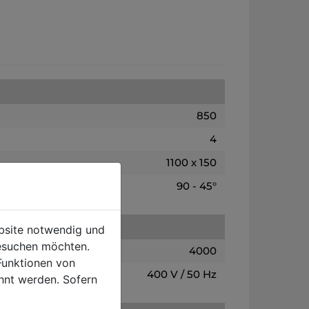
850
4
1100 x 150
90 - 45°
ebsite notwendig und
esuchen möchten.
4000
Funktionen von
400 V / 50 Hz
hnt werden. Sofern