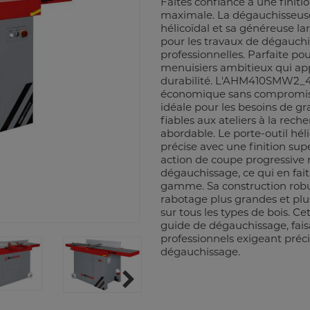
Faites confiance à une finitio
maximale. La dégauchisseu
hélicoïdal et sa généreuse l
pour les travaux de dégauchi
professionnelles. Parfaite pou
menuisiers ambitieux qui app
durabilité. L'AHM410SMW2_4
économique sans compromis s
idéale pour les besoins de g
fiables aux ateliers à la rech
abordable. Le porte-outil hél
précise avec une finition su
action de coupe progressive r
dégauchissage, ce qui en fait 
gamme. Sa construction robu
rabotage plus grandes et plus
sur tous les types de bois. C
guide de dégauchissage, faisa
professionnels exigeant préci
dégauchissage.