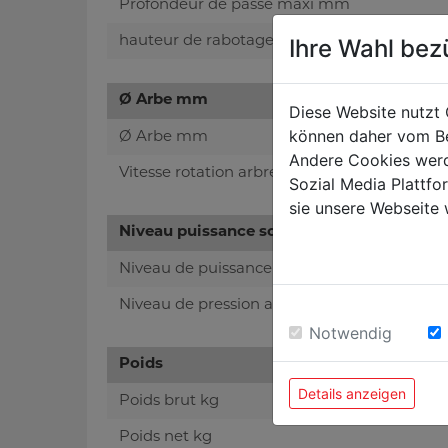
Profondeur de passe maxi mm
hauteur de rabotage mm
Ihre Wahl bez
Ø Arbe mm
Diese Website nutzt 
können daher vom Be
Ø Arbe mm
Andere Cookies werd
Vitesse rotation arbre
Sozial Media Plattf
sie unsere Webseite 
Niveau puissance sonore- vibreur
Niveau de puissance sonore en dB
Niveau de pression acoustique en dB
Notwendig
Poids
Details anzeigen
Poids brut kg
Poids net kg