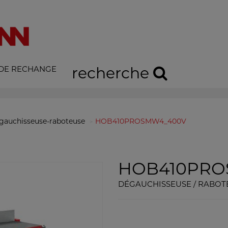
 DE RECHANGE
recherche
gauchisseuse-raboteuse
HOB410PROSMW4_400V
HOB410PR
DÉGAUCHISSEUSE / RABOT