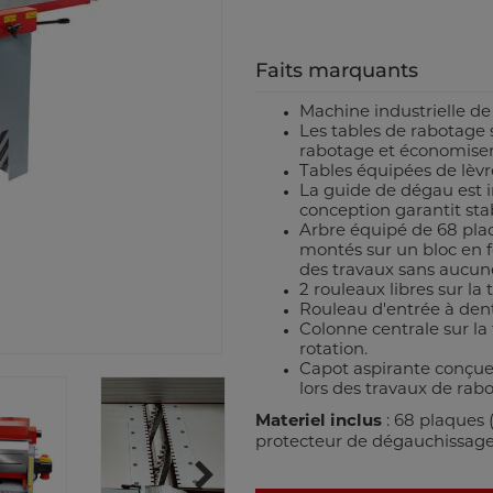
Faits marquants
Machine industrielle de
Les tables de rabotage s
rabotage et économiser
Tables équipées de lèvre
La guide de dégau est in
conception garantit stab
Arbre équipé de 68 pla
montés sur un bloc en f
des travaux sans aucune
2 rouleaux libres sur la
Rouleau d'entrée à dent
Colonne centrale sur la
rotation.
Capot aspirante conçu
lors des travaux de rab
Materiel inclus
: 68 plaques (
protecteur de dégauchissage,