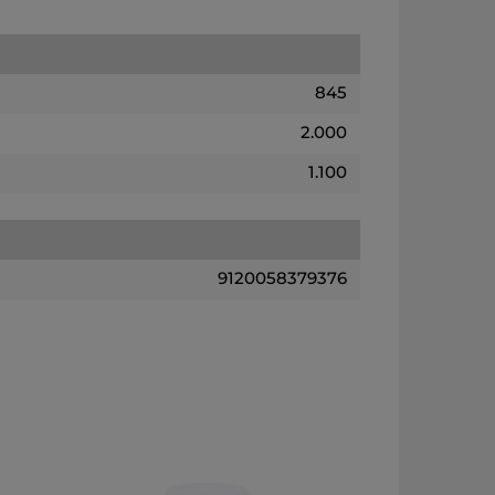
845
2.000
1.100
9120058379376