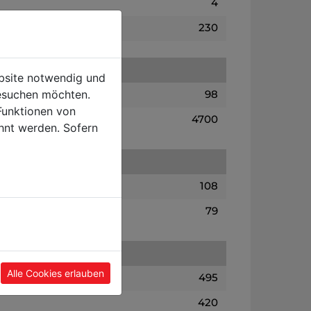
4
230
ebsite notwendig und
esuchen möchten.
98
Funktionen von
4700
hnt werden. Sofern
108
79
Alle Cookies erlauben
495
420