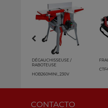
CHANTS
DÉGAUCHISSEUSE /
FRA
RABOTEUSE
0V
CTF
HOB260MINI_230V
CONTACTO