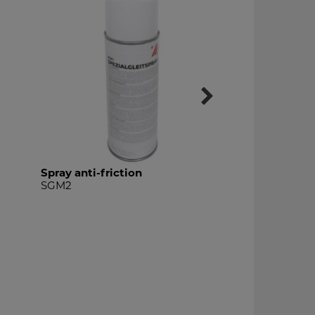
Spray anti-friction
Liquide anti-f
SGM2
SGM3