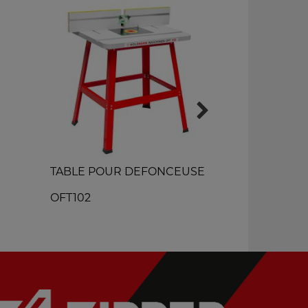
TABLE POUR DEFONCEUSE
SCIERIE A
MOBILE
OFT102
MOBAS2