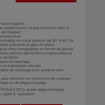
 haute qualité.
e replient pour ne pas interférer avec le
 de l'espace
s anti-bruit.
clinable en toute position de 90° à 45°. Sa
ilité, précision et gain de place.
ques interchangeables en forme de spirale
onte, permet des finitions impeccables et
 vibration.
 table de rabotage.
ure hélicoïdale robuste.
 table de rabotage avec système anti-
e pour éliminer un maximum de copeaux
otage ou de dégauchissage.
15x15x2,5 (30°)), guide dégauchissage,
 capot d´aspiration.