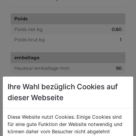
Poids
Poids net kg
0.80
Poids brut kg
1
emballage
Hauteur emballage mm
90
Largeur emballage mm
80
Ihre Wahl bezüglich Cookies auf
Longueur emballage mm
140
dieser Webseite
Information générale
Diese Website nutzt Cookies. Einige Cookies sind
Code EAN
9120039906058
für eine gute Funktion der Website notwendig und
können daher vom Besucher nicht abgelehnt