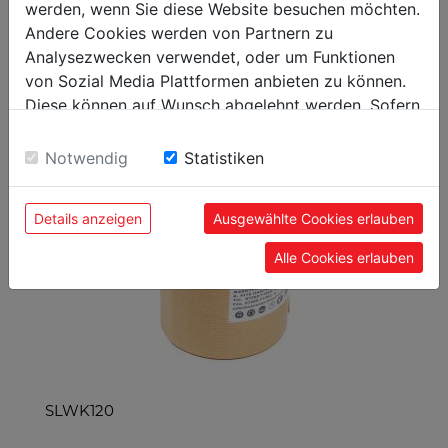
werden, wenn Sie diese Website besuchen möchten.
Andere Cookies werden von Partnern zu
ACCESSOIRES RECOMMANDÉS
Analysezwecken verwendet, oder um Funktionen
von Sozial Media Plattformen anbieten zu können.
DU PRODUIT
Diese können auf Wunsch abgelehnt werden. Sofern
sie unsere Webseite weiter nutzen, geben Sie
Einwilligung zu unseren Cookies.
Notwendig
Statistiken
Details anzeigen
Ausgewählte Cookies erlauben
Alle Cookies erlauben
SLWK120
SL