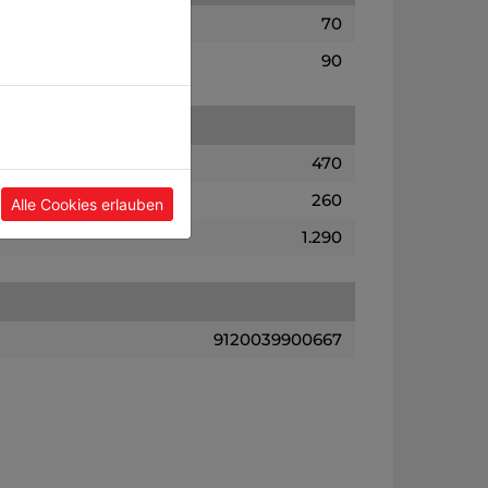
70
90
470
260
Alle Cookies erlauben
1.290
9120039900667