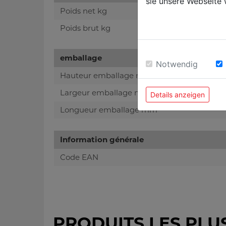
sie unsere Webseite 
Poids net kg
Poids brut kg
emballage
Notwendig
Hauteur emballage mm
Largeur emballage mm
Details anzeigen
Longueur emballage mm
Information générale
Code EAN
PRODUITS LES PLU