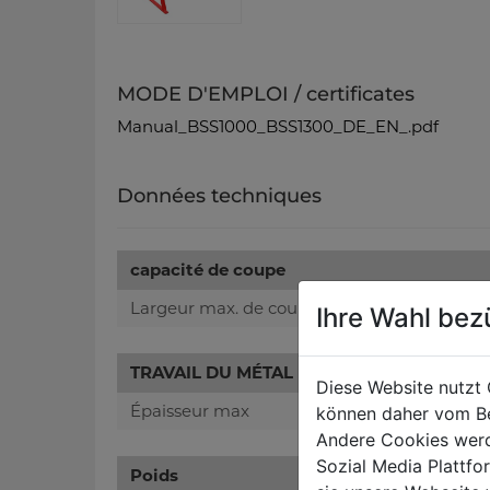
MODE D'EMPLOI / certificates
Manual_BSS1000_BSS1300_DE_EN_.pdf
Données techniques
capacité de coupe
Largeur max. de coupe 90° mm
Ihre Wahl bez
TRAVAIL DU MÉTAL
Diese Website nutzt 
Épaisseur max
können daher vom Be
Andere Cookies werd
Sozial Media Plattf
Poids