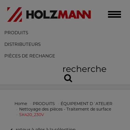
Toggle
naviga
PRODUITS
DISTRIBUTEURS
PIÈCES DE RECHANGE
recherche
Home
PRODUITS
ÉQUIPEMENT D´ATELIER
Nettoyage des pièces - Traitement de surface
SK420_230V
retour à aller à la sélection