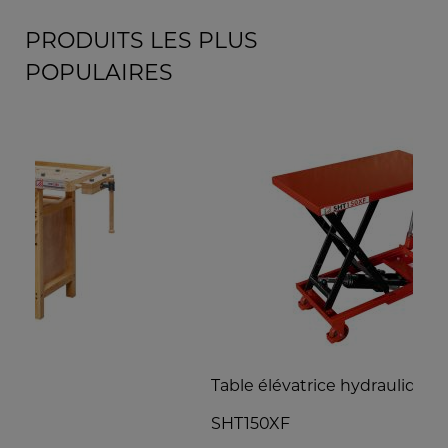
PRODUITS LES PLUS
POPULAIRES
Table élévatrice hydraulique à ciseaux
T
SHT150XF
S