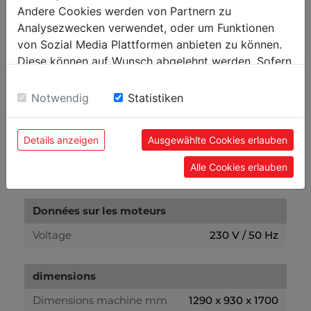
Andere Cookies werden von Partnern zu
Analysezwecken verwendet, oder um Funktionen
von Sozial Media Plattformen anbieten zu können.
Diese können auf Wunsch abgelehnt werden. Sofern
sie unsere Webseite weiter nutzen, geben Sie
Einwilligung zu unseren Cookies.
Notwendig
Statistiken
Details anzeigen
Ausgewählte Cookies erlauben
Données techniques
Alle Cookies erlauben
Données sur les moteurs
Voltage
230 V / 50 Hz
dimensions
Dimensions machine mm
1290 x 930 x 1700