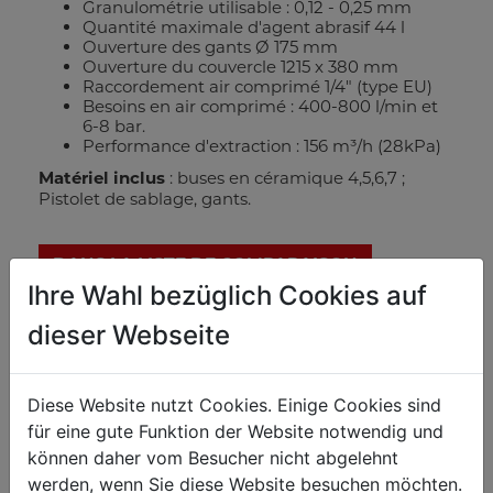
Granulométrie utilisable : 0,12 - 0,25 mm
Quantité maximale d'agent abrasif 44 l
Ouverture des gants Ø 175 mm
Ouverture du couvercle 1215 x 380 mm
Raccordement air comprimé 1/4" (type EU)
Besoins en air comprimé : 400-800 l/min et
6-8 bar.
Performance d'extraction : 156 m³/h (28kPa)
Matériel inclus
: buses en céramique 4,5,6,7 ;
Pistolet de sablage, gants.
DANS LA LISTE DE COMPARAISON
Ihre Wahl bezüglich Cookies auf
FICHE TECHNIQUE
dieser Webseite
Diese Website nutzt Cookies. Einige Cookies sind
für eine gute Funktion der Website notwendig und
können daher vom Besucher nicht abgelehnt
werden, wenn Sie diese Website besuchen möchten.