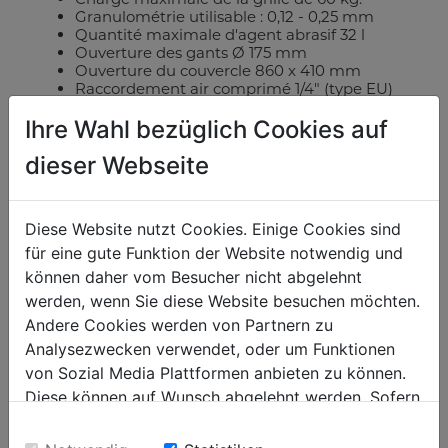
Granulométrie utilisable : 0,12 - 0,25 mm
Quantité maximale d'agent abrasif 32 l
Ouverture des gants Ø 175 mm
Ouverture du couvercle 860 x 410 mm
Raccordement air comprimé 1/4" (type EU)
Besoins en air comprimé : 200-350 l/min et 4-
Ihre Wahl bezüglich Cookies auf
8 bar.
Matériel inclus
: buses en céramique 4,5,6,7 ;
dieser Webseite
Pistolet de sablage, gants.
Diese Website nutzt Cookies. Einige Cookies sind
DANS LA LISTE DE COMPARAISON
für eine gute Funktion der Website notwendig und
können daher vom Besucher nicht abgelehnt
FICHE TECHNIQUE
werden, wenn Sie diese Website besuchen möchten.
Andere Cookies werden von Partnern zu
Analysezwecken verwendet, oder um Funktionen
von Sozial Media Plattformen anbieten zu können.
Diese können auf Wunsch abgelehnt werden. Sofern
Données techniques
sie unsere Webseite weiter nutzen, geben Sie
Einwilligung zu unseren Cookies.