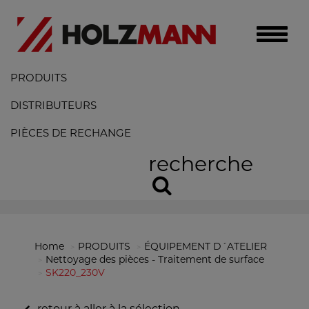
Toggle
naviga
PRODUITS
DISTRIBUTEURS
PIÈCES DE RECHANGE
recherche
Home
PRODUITS
ÉQUIPEMENT D´ATELIER
Nettoyage des pièces - Traitement de surface
SK220_230V
retour à aller à la sélection