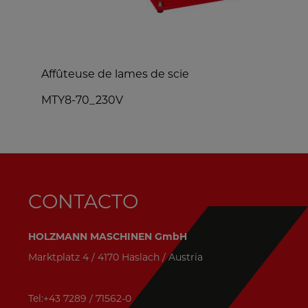
Affûteuse de lames de scie
T
MTY8-70_230V
S
CONTACTO
HOLZMANN MASCHINEN GmbH
Marktplatz 4 / 4170 Haslach / Austria
Tel:+43 7289 / 71562-0