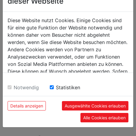
dieser Webseite
emballage
Diese Website nutzt Cookies. Einige Cookies sind
Hauteur emballage mm
50
für eine gute Funktion der Website notwendig und
Largeur emballage mm
50
können daher vom Besucher nicht abgelehnt
werden, wenn Sie diese Website besuchen möchten.
Longueur emballage mm
130
Andere Cookies werden von Partnern zu
Analysezwecken verwendet, oder um Funktionen
Information générale
von Sozial Media Plattformen anbieten zu können.
Diese können auf Wunsch abgelehnt werden. Sofern
Code EAN
9120039908304
sie unsere Webseite weiter nutzen, geben Sie
Einwilligung zu unseren Cookies.
Notwendig
Statistiken
Details anzeigen
Ausgewählte Cookies erlauben
PRODUITS LES PLUS
POPULAIRES
Alle Cookies erlauben