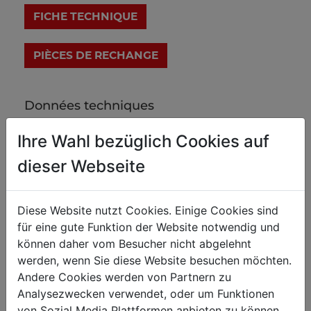
FICHE TECHNIQUE
Données techniques
Ihre Wahl bezüglich Cookies auf
TRAVAIL DU MÉTAL
dieser Webseite
Épaisseur max
1.2
Profondeur max matériau millimètre
250
Diese Website nutzt Cookies. Einige Cookies sind
Longueur cylindre mm
140
für eine gute Funktion der Website notwendig und
können daher vom Besucher nicht abgelehnt
werden, wenn Sie diese Website besuchen möchten.
Poids
Andere Cookies werden von Partnern zu
Poids net kg
48
Analysezwecken verwendet, oder um Funktionen
von Sozial Media Plattformen anbieten zu können.