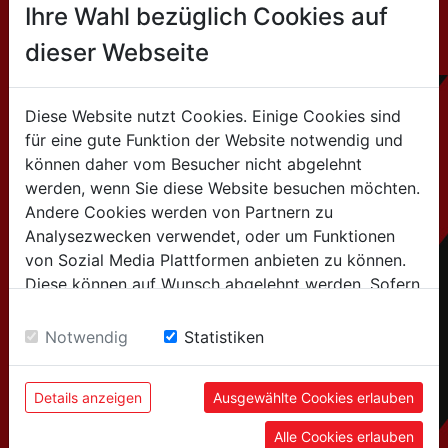
Ihre Wahl bezüglich Cookies auf
dieser Webseite
CONTACTO
Diese Website nutzt Cookies. Einige Cookies sind
HOLZMANN MASCHINEN GmbH
für eine gute Funktion der Website notwendig und
Marktplatz 4 / 4170 Haslach / Austria
können daher vom Besucher nicht abgelehnt
werden, wenn Sie diese Website besuchen möchten.
Tel:+43 7289 / 71562-0
Andere Cookies werden von Partnern zu
Analysezwecken verwendet, oder um Funktionen
info@holzmann-maschinen.at
von Sozial Media Plattformen anbieten zu können.
Diese können auf Wunsch abgelehnt werden. Sofern
Nous vendons uniquement via des distributeurs
sie unsere Webseite weiter nutzen, geben Sie
spécialisés !
Einwilligung zu unseren Cookies.
Notwendig
Statistiken
Details anzeigen
Ausgewählte Cookies erlauben
Alle Cookies erlauben